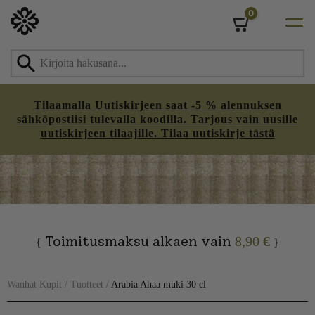
0
Cart
Tilaamalla Uutiskirjeen saat -5 % alennuksen
sähköpostiisi tulevalla koodilla. Tarjous vain uusille
uutiskirjeen tilaajille. Tilaa uutiskirje tästä
Skip
to
content
Toimitusmaksu alkaen vain
8,90 €
{
}
Wanhat Kupit
/
Tuotteet
/
Arabia Ahaa muki 30 cl