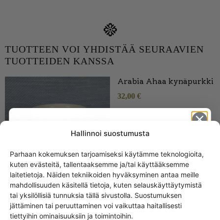
TUOTTEEN VOI YHDISTÄÄ SEURAAVIEN
TUOTTEIDEN KANSSA
Arabia Ahaa kynäpurkki
32,00
€
Hallinnoi suostumusta
Parhaan kokemuksen tarjoamiseksi käytämme teknologioita,
kuten evästeitä, tallentaaksemme ja/tai käyttääksemme
Get -5%
laitetietoja. Näiden tekniikoiden hyväksyminen antaa meille
off?
mahdollisuuden käsitellä tietoja, kuten selauskäyttäytymistä
tai yksilöllisiä tunnuksia tällä sivustolla. Suostumuksen
jättäminen tai peruuttaminen voi vaikuttaa haitallisesti
Yes! I want the discount
tiettyihin ominaisuuksiin ja toimintoihin.