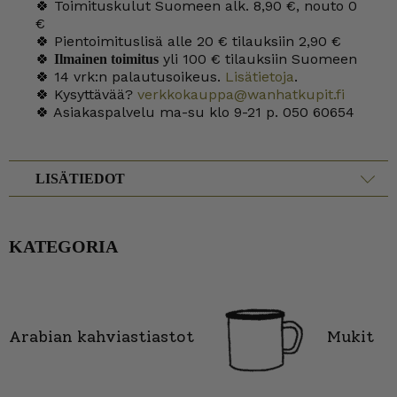
🍀 Toimituskulut Suomeen alk. 8,90 €, nouto 0
€
🍀 Pientoimituslisä alle 20 € tilauksiin 2,90 €
🍀
yli 100 € tilauksiin Suomeen
Ilmainen toimitus
🍀 14 vrk:n palautusoikeus.
Lisätietoja
.
🍀 Kysyttävää?
verkkokauppa@wanhatkupit.fi
🍀 Asiakaspalvelu ma-su klo 9-21 p. 050 60654
LISÄTIEDOT
KATEGORIA
Arabian kahviastiastot
Mukit