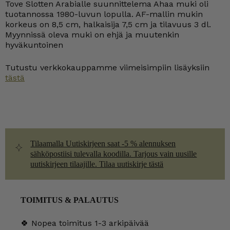
Tove Slotten Arabialle suunnittelema Ahaa muki oli
tuotannossa 1980-luvun lopulla. AF-mallin mukin
korkeus on 8,5 cm, halkaisija 7,5 cm ja tilavuus 3 dl.
Myynnissä oleva muki on ehjä ja muutenkin
hyväkuntoinen
Tutustu verkkokauppamme viimeisimpiin lisäyksiin
tästä
Tilaamalla Uutiskirjeen saat -5 % alennuksen
sähköpostiisi tulevalla koodilla. Tarjous vain uusille
uutiskirjeen tilaajille. Tilaa uutiskirje tästä
TOIMITUS & PALAUTUS
🍀 Nopea toimitus 1-3 arkipäivää