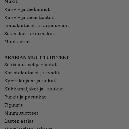
Mukit
Kahvi- ja teekannut
Kahvi- ja teeastiastot
Leipälautaset ja tarjoiluvadit
Sokerikot ja kermakot
Muut astiat
ARABIAN MUUT TUOTTEET
Seinälautaset ja -laatat
Koristelautaset ja -vadit
Kynttilänjalat ja tuikut
Kukkamaljakot ja -ruukut
Purkit ja purnukat
Figuurit
Muumituotteet
Lasten astiat