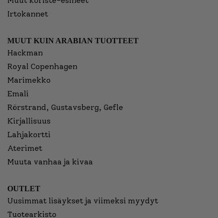
Muut koriste-esineet
Irtokannet
MUUT KUIN ARABIAN TUOTTEET
Hackman
Royal Copenhagen
Marimekko
Emali
Rörstrand, Gustavsberg, Gefle
Kirjallisuus
Lahjakortti
Aterimet
Muuta vanhaa ja kivaa
OUTLET
Uusimmat lisäykset ja viimeksi myydyt
Tuotearkisto