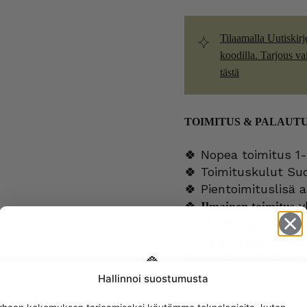
Tilaamalla Uutiskirj
koodilla. Tarjous vain
tästä
TOIMITUS & PALAUT
🍀 Nopea toimitus 1-
🍀 Toimituskulut Su
🍀 Pientoimituslisä a
🍀
yl
Ilmainen toimitus
🍀 14 vrk:n palautus
🍀 Kysyttävää?
verk
🍀 Asiakaspalvelu m
Hallinnoi suostumusta
Get -5%