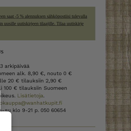
een saat -5 % alennuksen sähköpostiisi tulevalla
 uusille uutiskirjeen tilaajille. Tilaa uutiskirje
US
3 arkipäivää
omeen alk. 8,90 €, nouto 0 €
lle 20 € tilauksiin 2,90 €
i 100 € tilauksiin Suomeen
oikeus.
Lisätietoja
.
kokauppa@wanhatkupit.fi
a-su klo 9-21 p. 050 60654