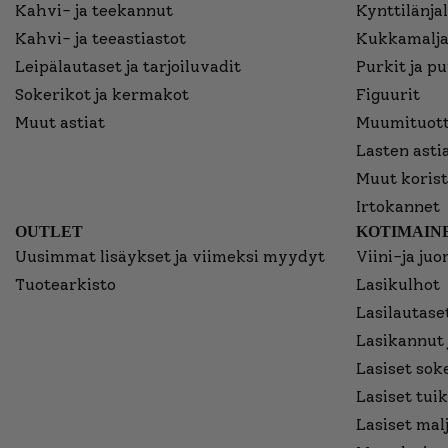
Kahvi- ja teekannut
Kynttilänjal
Kahvi- ja teeastiastot
Kukkamalja
Leipälautaset ja tarjoiluvadit
Purkit ja p
Sokerikot ja kermakot
Figuurit
Muut astiat
Muumituott
Lasten asti
Muut korist
Irtokannet
OUTLET
KOTIMAINE
Uusimmat lisäykset ja viimeksi myydyt
Viini-ja juo
Tuotearkisto
Lasikulhot
Lasilautaset
Lasikannut 
Lasiset sok
Lasiset tuik
Lasiset mal