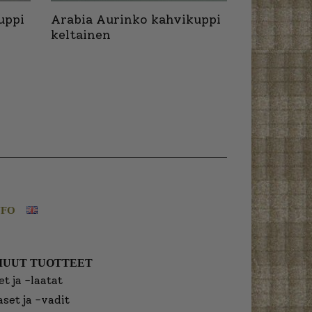
uppi
Arabia Aurinko kahvikuppi
keltainen
NFO
MUUT TUOTTEET
t ja -laatat
aset ja -vadit