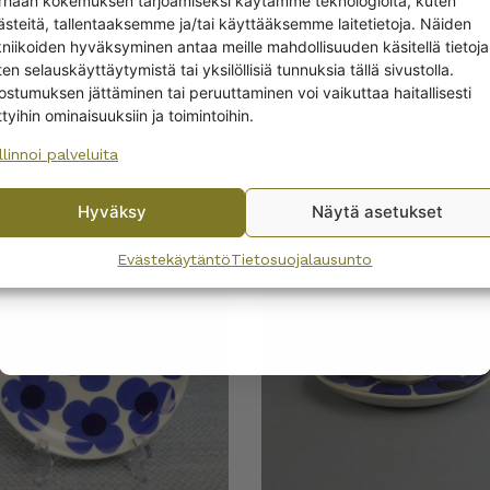
rhaan kokemuksen tarjoamiseksi käytämme teknologioita, kuten
LISÄTIEDOT
off?
ästeitä, tallentaaksemme ja/tai käyttääksemme laitetietoja. Näiden
kniikoiden hyväksyminen antaa meille mahdollisuuden käsitellä tietoja
en selauskäyttäytymistä tai yksilöllisiä tunnuksia tällä sivustolla.
Yes! I want the discount
ostumuksen jättäminen tai peruuttaminen voi vaikuttaa haitallisesti
ttyihin ominaisuuksiin ja toimintoihin.
llinnoi palveluita
No, I’ll pay full price
SEURAAVIEN TUOTTEIDEN KANSSA
Hyväksy
Näytä asetukset
By subscribing to the newsletter, you consent to receiving messages from
Wanhojen kuppien and confirm that you have read and accepted
the
Evästekäytäntö
Tietosuojalausunto
privacy policy.