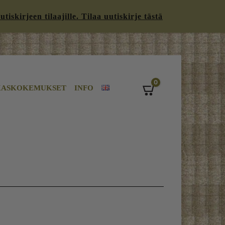
iskirjeen tilaajille. Tilaa uutiskirje tästä
0
KASKOKEMUKSET
INFO
Cart