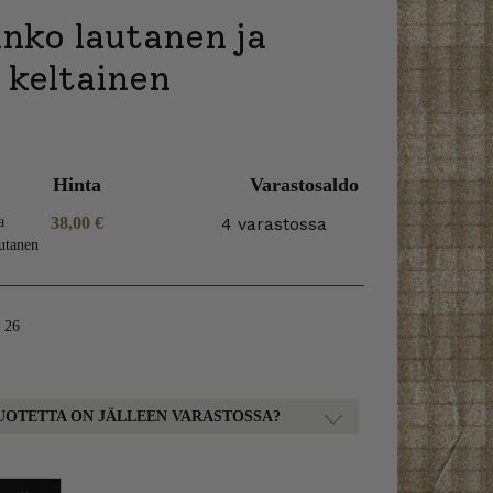
nko lautanen ja
i keltainen
Hinta
Varastosaldo
a
38,00
€
4 varastossa
autanen
n 26
UOTETTA ON JÄLLEEN VARASTOSSA?