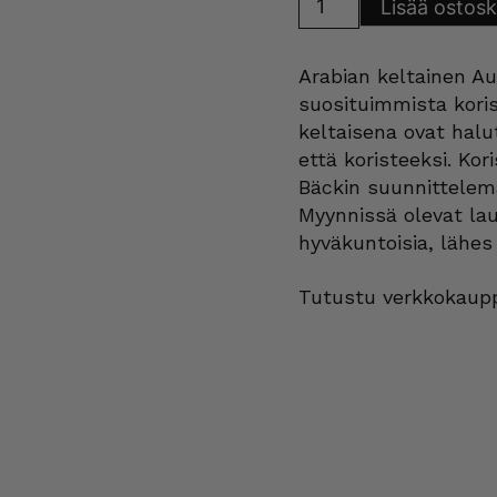
Lisää ostosk
Aurinko
lautanen
ja
tarjoiluvati
Arabian keltainen Au
keltainen
määrä
suosituimmista koris
keltaisena ovat halu
että koristeeksi. Ko
Bäckin suunnittelem
Myynnissä olevat lau
hyväkuntoisia, lähe
Tutustu verkkokaupp