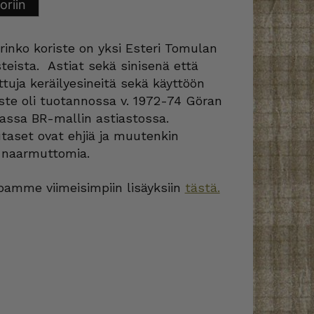
oriin
rinko koriste on yksi Esteri Tomulan
teista. Astiat sekä sinisenä että
ttuja keräilyesineitä sekä käyttöön
riste oli tuotannossa v. 1972-74 Göran
assa BR-mallin astiastossa.
taset ovat ehjiä ja muutenkin
s naarmuttomia.
amme viimeisimpiin lisäyksiin
tästä.