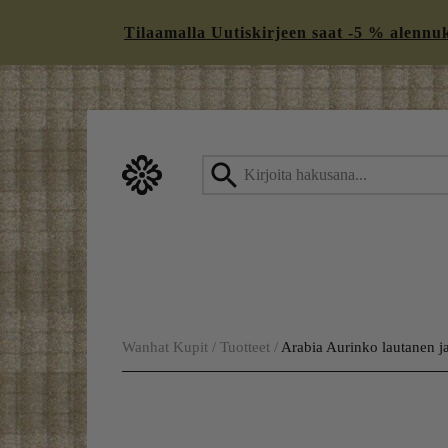
Tilaamalla Uutiskirjeen saat -5 % alennukse
Skip
to
content
Wanhat Kupit
/
Tuotteet
/
Arabia Aurinko lautanen ja 