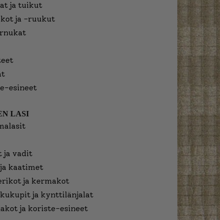
at ja tuikut
kot ja -ruukut
urnukat
eet
at
e-esineet
N LASI
malasit
 ja vadit
ja kaatimet
erikot ja kermakot
kukupit ja kynttilänjalat
jakot ja koriste-esineet