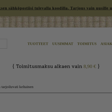
n sähköpostiisi tulevalla koodilla. Tarjous vain uusille uut
TUOTTEET
UUSIMMAT
TOIMITUS
ASIA
{
}
Toimitusmaksu alkaen vain
8,90 €
tarjoiluvati keltainen