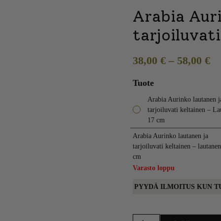
Arabia Auri
tarjoiluvat
38,00
€
–
58,00
€
Tuote
Arabia Aurinko lautanen j
tarjoiluvati keltainen – L
17 cm
Arabia Aurinko lautanen ja
tarjoiluvati keltainen – lautane
cm
Varasto loppu
PYYDÄ ILMOITUS KUN T
Arabia