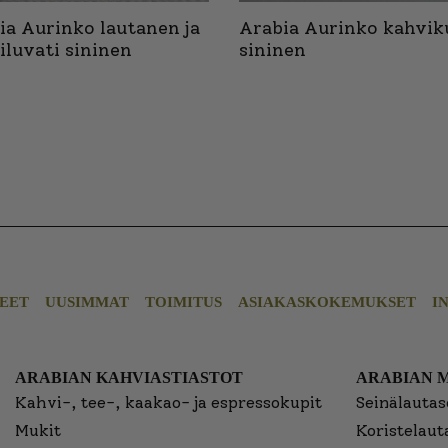
ia Aurinko lautanen ja
Arabia Aurinko kahvik
oiluvati sininen
sininen
EET
UUSIMMAT
TOIMITUS
ASIAKASKOKEMUKSET
I
ARABIAN KAHVIASTIASTOT
ARABIAN 
Kahvi-, tee-, kaakao- ja espressokupit
Seinälautase
Mukit
Koristelaut