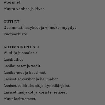
Aterimet
Muuta vanhaa ja kivaa
OUTLET
Uusimmat lisäykset ja viimeksi myydyt
Tuotearkisto
KOTIMAINEN LASI
Viini-ja juomalasit
Lasikulhot
Lasilautaset ja vadit
Lasikannut ja kaatimet
Lasiset sokerikot ja kermakot
Lasiset tuikkukupit ja kynttilänjalat
Lasiset maljakot ja koriste-esineet
Muut lasituotteet