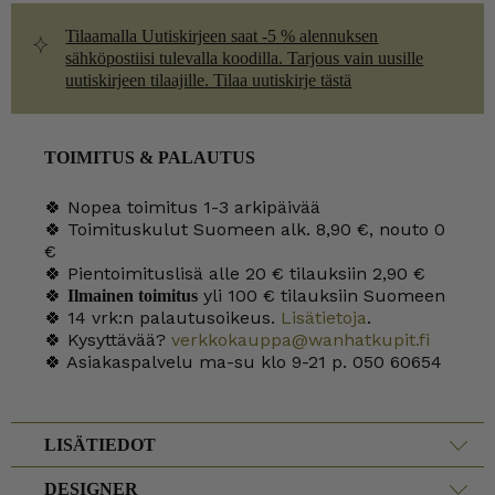
Tilaamalla Uutiskirjeen saat -5 % alennuksen
sähköpostiisi tulevalla koodilla. Tarjous vain uusille
uutiskirjeen tilaajille. Tilaa uutiskirje tästä
TOIMITUS & PALAUTUS
🍀 Nopea toimitus 1-3 arkipäivää
🍀 Toimituskulut Suomeen alk. 8,90 €, nouto 0
€
🍀 Pientoimituslisä alle 20 € tilauksiin 2,90 €
🍀
yli 100 € tilauksiin Suomeen
Ilmainen toimitus
🍀 14 vrk:n palautusoikeus.
Lisätietoja
.
🍀 Kysyttävää?
verkkokauppa@wanhatkupit.fi
🍀 Asiakaspalvelu ma-su klo 9-21 p. 050 60654
LISÄTIEDOT
DESIGNER