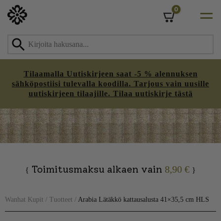
0
Cart
Tilaamalla Uutiskirjeen saat -5 % alennuksen
sähköpostiisi tulevalla koodilla. Tarjous vain uusille
uutiskirjeen tilaajille. Tilaa uutiskirje tästä
Skip
to
content
Toimitusmaksu alkaen vain
8,90 €
{
}
Wanhat Kupit
/
Tuotteet
/
Arabia Lätäkkö kattausalusta 41×35,5 cm HLS