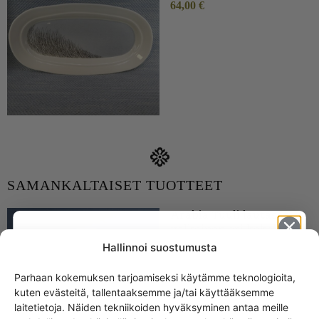
64,00
€
SAMANKALTAISET TUOTTEET
Arabia Tuuli lautaset
valkoinen eri kokoja
Hallinnoi suostumusta
15,00
€
–
28,00
€
Parhaan kokemuksen tarjoamiseksi käytämme teknologioita,
kuten evästeitä, tallentaaksemme ja/tai käyttääksemme
Get -5%
laitetietoja. Näiden tekniikoiden hyväksyminen antaa meille