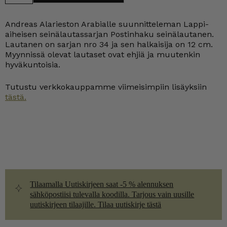
seinälautanen
12
cm
Andreas Alarieston Arabialle suunnitteleman Lappi-
määrä
aiheisen seinälautassarjan Postinhaku seinälautanen.
Lautanen on sarjan nro 34 ja sen halkaisija on 12 cm.
Myynnissä olevat lautaset ovat ehjiä ja muutenkin
hyväkuntoisia.
Tutustu verkkokauppamme viimeisimpiin lisäyksiin
tästä.
Tilaamalla Uutiskirjeen saat -5 % alennuksen
sähköpostiisi tulevalla koodilla. Tarjous vain uusille
uutiskirjeen tilaajille. Tilaa uutiskirje tästä