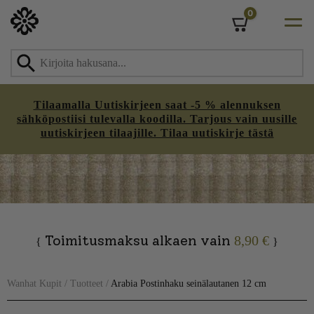
0
Cart
Tilaamalla Uutiskirjeen saat -5 % alennuksen
sähköpostiisi tulevalla koodilla. Tarjous vain uusille
uutiskirjeen tilaajille. Tilaa uutiskirje tästä
Skip
to
content
Toimitusmaksu alkaen vain
8,90 €
{
}
Wanhat Kupit
/
Tuotteet
/
Arabia Postinhaku seinälautanen 12 cm