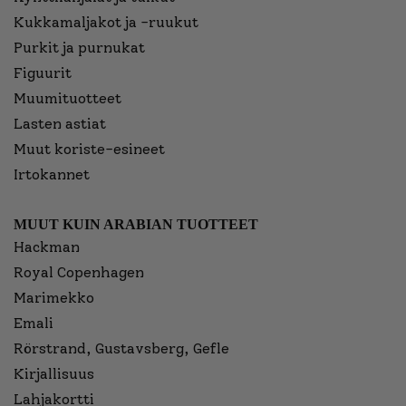
Kukkamaljakot ja -ruukut
Purkit ja purnukat
Figuurit
Muumituotteet
Lasten astiat
Muut koriste-esineet
Irtokannet
MUUT KUIN ARABIAN TUOTTEET
Hackman
Royal Copenhagen
Marimekko
Emali
Rörstrand, Gustavsberg, Gefle
Kirjallisuus
Lahjakortti