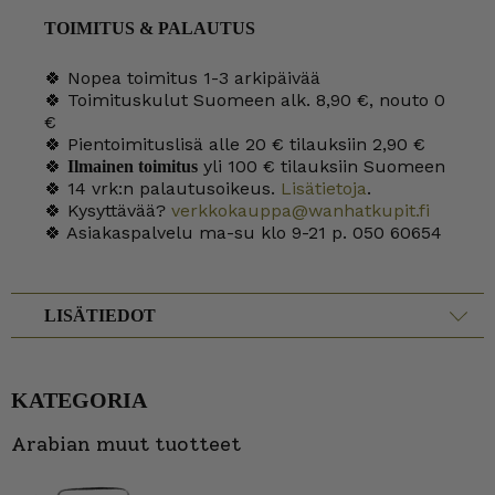
TOIMITUS & PALAUTUS
🍀 Nopea toimitus 1-3 arkipäivää
🍀 Toimituskulut Suomeen alk. 8,90 €, nouto 0
€
🍀 Pientoimituslisä alle 20 € tilauksiin 2,90 €
🍀
yli 100 € tilauksiin Suomeen
Ilmainen toimitus
🍀 14 vrk:n palautusoikeus.
Lisätietoja
.
🍀 Kysyttävää?
verkkokauppa@wanhatkupit.fi
🍀 Asiakaspalvelu ma-su klo 9-21 p. 050 60654
LISÄTIEDOT
KATEGORIA
Arabian muut tuotteet