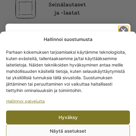
Seinälautaset
ja -laatat
Hallinnoi suostumusta
Parhaan kokemuksen tarjoamiseksi käytämme teknologioita,
kuten evästeitä, tallentaaksemme ja/tai käyttääksemme
Get -5%
laitetietoja. Näiden tekniikoiden hyväksyminen antaa meille
off?
mahdollisuuden käsitellä tietoja, kuten selauskäyttäytymistä
tai yksilöllisiä tunnuksia tällä sivustolla. Suostumuksen
jättäminen tai peruuttaminen voi vaikuttaa haitallisesti
Yes! I want the discount
ARABIAN RUOKA-ASTIAT
tiettyihin ominaisuuksiin ja toimintoihin.
Lautaset
Hallinnoi palveluita
Kannut ja kaatimet
No, I’ll pay full price
Tarjoiluastiat
Hyväksy
Muut ruoka-astioiden osat
By subscribing to the newsletter, you consent to receiving messages from
Wanhojen kuppien and confirm that you have read and accepted
the
Ruoka-astiastot
Näytä asetukset
privacy policy.