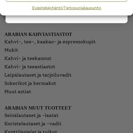
Munakupit
Evästekäytäntö
Tietosuojalausunto
Kastikeastiat
Ruuanvalmistus
ARABIAN KAHVIASTIASTOT
Kahvi-, tee-, kaakao- ja espressokupit
Mukit
Kahvi- ja teekannut
Kahvi- ja teeastiastot
Leipälautaset ja tarjoiluvadit
Sokerikot ja kermakot
Muut astiat
ARABIAN MUUT TUOTTEET
Seinälautaset ja -laatat
Koristelautaset ja -vadit
Kynttilänjalat ja tuikut