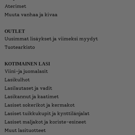
Aterimet
Muuta vanhaa ja kivaa
OUTLET
Uusimmat lisäykset ja viimeksi myydyt
Tuotearkisto
KOTIMAINEN LASI
Viini-ja juomalasit
Lasikulhot
Lasilautaset ja vadit
Lasikannut ja kaatimet
Lasiset sokerikot ja kermakot
Lasiset tuikkukupit ja kynttilänjalat
Lasiset maljakot ja koriste-esineet
Muut lasituotteet