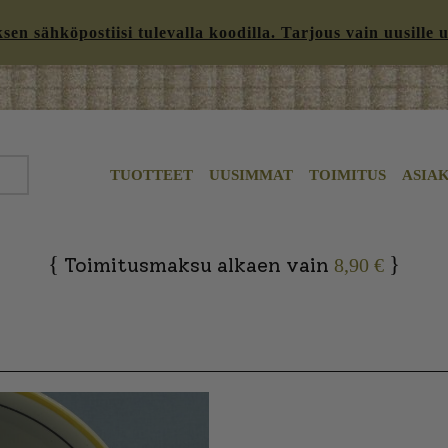
n sähköpostiisi tulevalla koodilla. Tarjous vain uusille uut
TUOTTEET
UUSIMMAT
TOIMITUS
ASIA
{
}
Toimitusmaksu alkaen vain
8,90 €