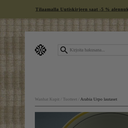
Tilaamalla Uutiskirjeen saat -5 % alennukse
Skip
to
content
Wanhat Kupit
/
Tuotteet
/
Arabia Urpo lautaset