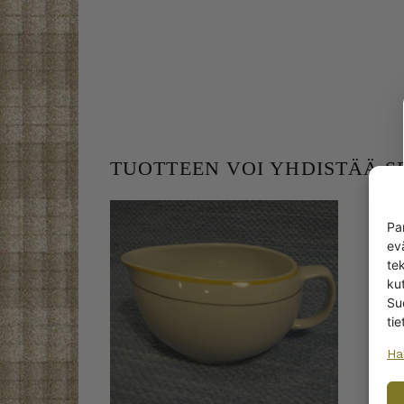
TUOTTEEN VOI YHDISTÄÄ 
Pa
ev
te
kut
Su
tie
Ha