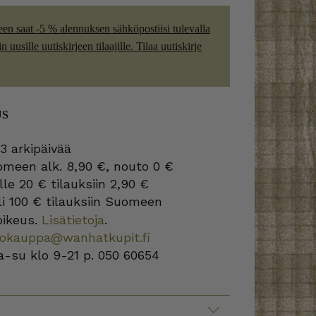
een saat -5 % alennuksen sähköpostiisi tulevalla
 uusille uutiskirjeen tilaajille. Tilaa uutiskirje
US
3 arkipäivää
omeen alk. 8,90 €, nouto 0 €
lle 20 € tilauksiin 2,90 €
i 100 € tilauksiin Suomeen
oikeus.
Lisätietoja
.
kokauppa@wanhatkupit.fi
a-su klo 9-21 p. 050 60654