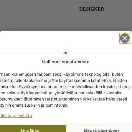
DESIGNER
SEURAAVIEN TUOTTEIDEN KANSSA
Hallinnoi suostumusta
Get -5%
rhaan kokemuksen tarjoamiseksi käytämme teknologioita, kuten
off?
ästeitä, tallentaaksemme ja/tai käyttääksemme laitetietoja. Näiden
kniikoiden hyväksyminen antaa meille mahdollisuuden käsitellä tietoja
en selauskäyttäytymistä tai yksilöllisiä tunnuksia tällä sivustolla.
Yes! I want the discount
ostumuksen jättäminen tai peruuttaminen voi vaikuttaa haitallisesti
ttyihin ominaisuuksiin ja toimintoihin.
llinnoi palveluita
No, I’ll pay full price
Hyväksy
Näytä asetukset