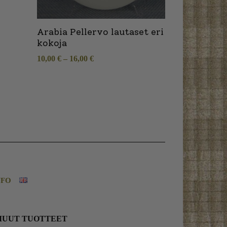
Arabia Pellervo lautaset eri
kokoja
10,00
€
–
16,00
€
NFO
MUUT TUOTTEET