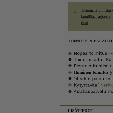
Tilaamalla Uutiskirj
koodilla. Tarjous vain
tästä
TOIMITUS & PALAUT
🍀 Nopea toimitus 1-
🍀 Toimituskulut Su
🍀 Pientoimituslisä a
🍀
yl
Ilmainen toimitus
🍀 14 vrk:n palautus
🍀 Kysyttävää?
verk
🍀 Asiakaspalvelu m
LISÄTIEDOT