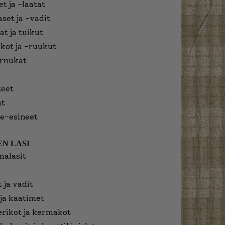
t ja -laatat
aset ja -vadit
at ja tuikut
kot ja -ruukut
urnukat
eet
at
e-esineet
N LASI
malasit
 ja vadit
ja kaatimet
erikot ja kermakot