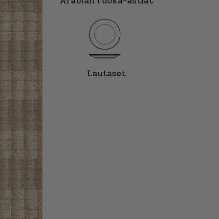
Arabian ruoka-astiat
Lautaset