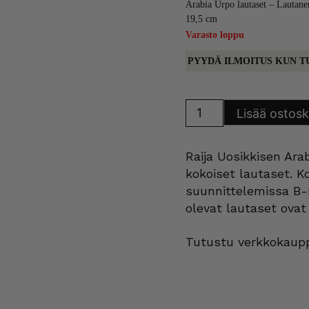
Arabia Urpo lautaset – Lautane
19,5 cm
Varasto loppu
PYYDÄ ILMOITUS KUN T
Arabia
Lisää ostosk
Urpo
lautaset
määrä
Raija Uosikkisen Ara
kokoiset lautaset. K
suunnittelemissa B-m
olevat lautaset ovat 
Tutustu verkkokaupp