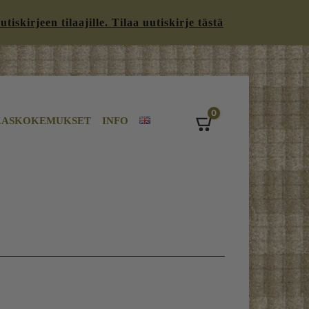
iskirjeen tilaajille. Tilaa uutiskirje tästä
0
KASKOKEMUKSET
INFO
Cart