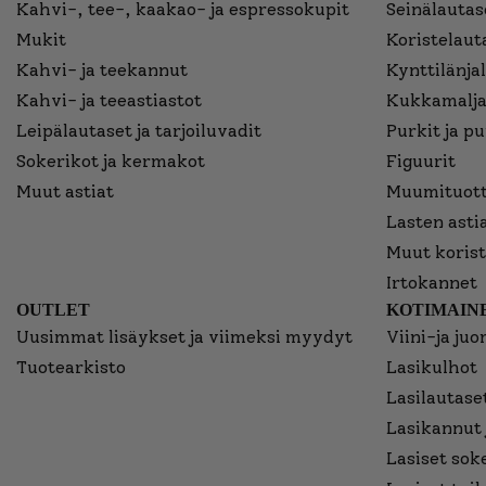
Kahvi-, tee-, kaakao- ja espressokupit
Seinälautase
Mukit
Koristelaut
Kahvi- ja teekannut
Kynttilänjal
Kahvi- ja teeastiastot
Kukkamalja
Leipälautaset ja tarjoiluvadit
Purkit ja p
Sokerikot ja kermakot
Figuurit
Muut astiat
Muumituott
Lasten asti
Muut korist
Irtokannet
OUTLET
KOTIMAINE
Uusimmat lisäykset ja viimeksi myydyt
Viini-ja juo
Tuotearkisto
Lasikulhot
Lasilautaset
Lasikannut 
Lasiset sok