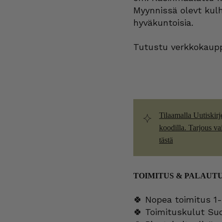
Myynnissä olevt kulh
hyväkuntoisia.
Tutustu verkkokaupp
Tilaamalla Uutiskirj
koodilla. Tarjous vain
tästä
TOIMITUS & PALAUT
🍀 Nopea toimitus 1-
🍀 Toimituskulut Su