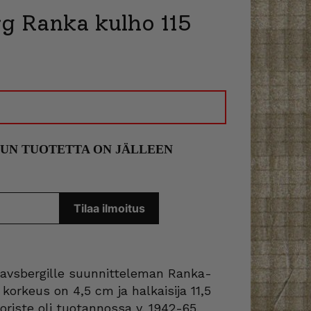
g Ranka kulho 115
KUN TUOTETTA ON JÄLLEEN
tavsbergille suunnitteleman Ranka-
korkeus on 4,5 cm ja halkaisija 11,5
riste oli tuotannossa v. 1942-65.