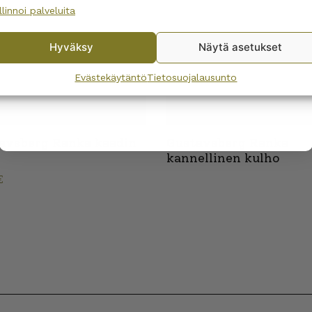
llinnoi palveluita
No, I’ll pay full price
Hyväksy
Näytä asetukset
By subscribing to the newsletter, you consent to receiving messages from
Wanhojen kuppien and confirm that you have read and accepted
the
Evästekäytäntö
Tietosuojalausunto
privacy policy.
avsberg Ranka kaadin
Gustavsberg Ranka
l
kannellinen kulho
€