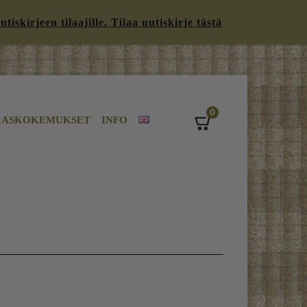
iskirjeen tilaajille. Tilaa uutiskirje tästä
0
KASKOKEMUKSET
INFO
Cart