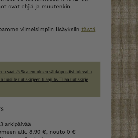
ot ovat ehjiä ja muutenkin
amme viimeisimpiin lisäyksiin
tästä
een saat -5 % alennuksen sähköpostiisi tulevalla
 uusille uutiskirjeen tilaajille. Tilaa uutiskirje
US
3 arkipäivää
omeen alk. 8,90 €, nouto 0 €