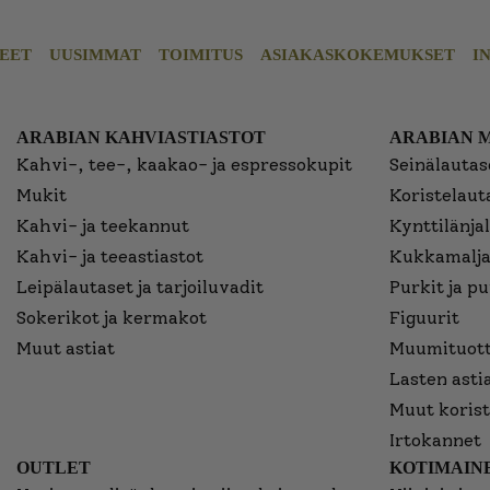
EET
UUSIMMAT
TOIMITUS
ASIAKASKOKEMUKSET
I
ARABIAN KAHVIASTIASTOT
ARABIAN 
Kahvi-, tee-, kaakao- ja espressokupit
Seinälautase
Mukit
Koristelaut
Kahvi- ja teekannut
Kynttilänjal
Kahvi- ja teeastiastot
Kukkamalja
Leipälautaset ja tarjoiluvadit
Purkit ja p
Sokerikot ja kermakot
Figuurit
Muut astiat
Muumituott
Lasten asti
Muut korist
Irtokannet
OUTLET
KOTIMAINE