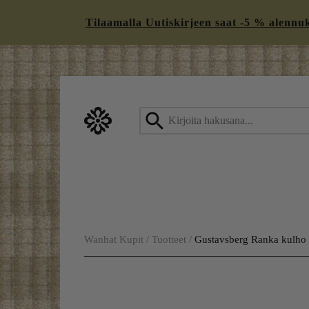
Tilaamalla Uutiskirjeen saat -5 % alennukse
Skip
to
content
Wanhat Kupit
/
Tuotteet
/
Gustavsberg Ranka kulh