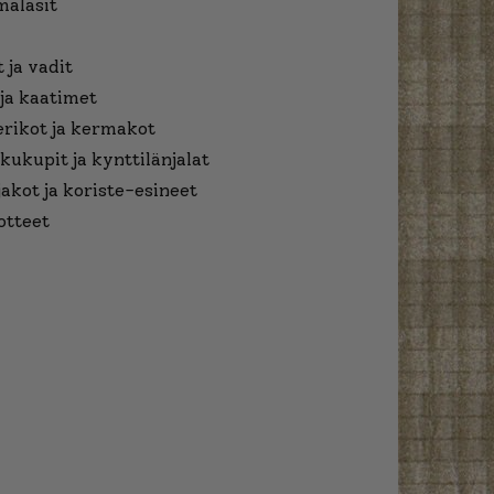
malasit
 ja vadit
ja kaatimet
erikot ja kermakot
kukupit ja kynttilänjalat
jakot ja koriste-esineet
otteet