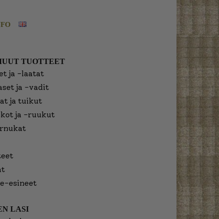
NFO
MUUT TUOTTEET
t ja -laatat
aset ja -vadit
at ja tuikut
kot ja -ruukut
urnukat
eet
at
e-esineet
N LASI