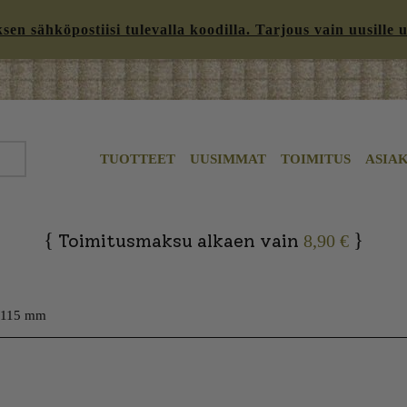
n sähköpostiisi tulevalla koodilla. Tarjous vain uusille uut
TUOTTEET
UUSIMMAT
TOIMITUS
ASIA
{
}
Toimitusmaksu alkaen vain
8,90 €
o 115 mm