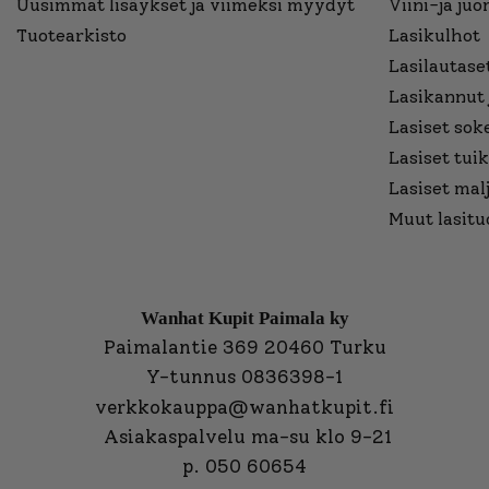
Uusimmat lisäykset ja viimeksi myydyt
Viini-ja juo
Tuotearkisto
Lasikulhot
Lasilautaset
Lasikannut 
Lasiset sok
Lasiset tuik
Lasiset mal
Muut lasitu
Wanhat Kupit Paimala ky
Paimalantie 369 20460 Turku
Y-tunnus 0836398-1
verkkokauppa@wanhatkupit.fi
Asiakaspalvelu ma-su klo 9-21
p. 050 60654