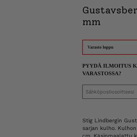
Gustavsber
mm
Varasto loppu
PYYDÄ ILMOITUS 
VARASTOSSA?
Stig Lindbergin Gus
sarjan kulho. Kulhon 
cm. Käsinmaalattu ko