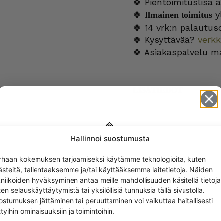
🍀 Pientoimituslisä a
🍀
yl
Ilmainen toimitus
🍀 14 vrk:n palautus
🍀 Kysyttävää?
verk
🍀 Asiakaspalvelu m
LISÄTIEDOT
Hallinnoi suostumusta
Get -5%
rhaan kokemuksen tarjoamiseksi käytämme teknologioita, kuten
off?
SEURAAVIEN TUOTTEIDEN KANSSA
ästeitä, tallentaaksemme ja/tai käyttääksemme laitetietoja. Näiden
kniikoiden hyväksyminen antaa meille mahdollisuuden käsitellä tietoja
en selauskäyttäytymistä tai yksilöllisiä tunnuksia tällä sivustolla.
Yes! I want the discount
ostumuksen jättäminen tai peruuttaminen voi vaikuttaa haitallisesti
ttyihin ominaisuuksiin ja toimintoihin.