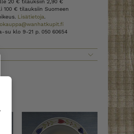
lle 20 € tilauksiin 2,90 €
i 100 € tilauksiin Suomeen
oikeus.
Lisätietoja
.
kokauppa@wanhatkupit.fi
a-su klo 9-21 p. 050 60654
,