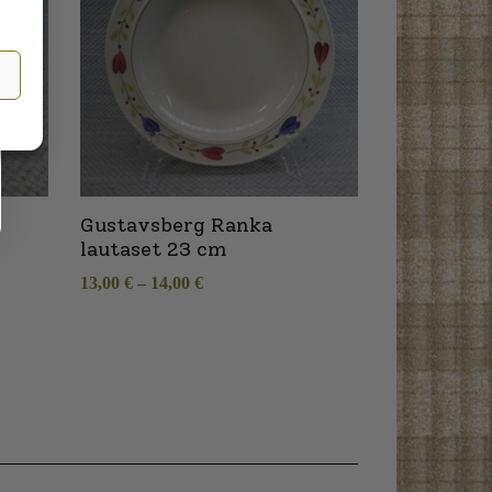
Gustavsberg Ranka
lautaset 23 cm
13,00
€
–
14,00
€