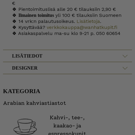
€
🍀 Pientoimituslisä alle 20 € tilauksiin 2,90 €
🍀
yli 100 € tilauksiin Suomeen
Ilmainen toimitus
🍀 14 vrk:n palautusoikeus.
Lisätietoja
.
🍀 Kysyttävää?
verkkokauppa@wanhatkupit.fi
🍀 Asiakaspalvelu ma-su klo 9-21 p. 050 60654
LISÄTIEDOT
DESIGNER
KATEGORIA
Arabian kahviastiastot
Kahvi-, tee-,
kaakao- ja
espressokupit