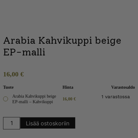
Arabia Kahvikuppi beige
EP-malli
16,00
€
Tuote
Hinta
Varastosaldo
1 varastossa
Arabia Kahvikuppi beige
16,00
€
EP-malli – Kahvikuppi
Arabia
Lisää ostoskoriin
Kahvikuppi
beige
EP-
malli