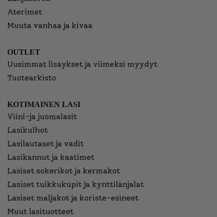
Aterimet
Muuta vanhaa ja kivaa
OUTLET
Uusimmat lisäykset ja viimeksi myydyt
Tuotearkisto
KOTIMAINEN LASI
Viini-ja juomalasit
Lasikulhot
Lasilautaset ja vadit
Lasikannut ja kaatimet
Lasiset sokerikot ja kermakot
Lasiset tuikkukupit ja kynttilänjalat
Lasiset maljakot ja koriste-esineet
Muut lasituotteet