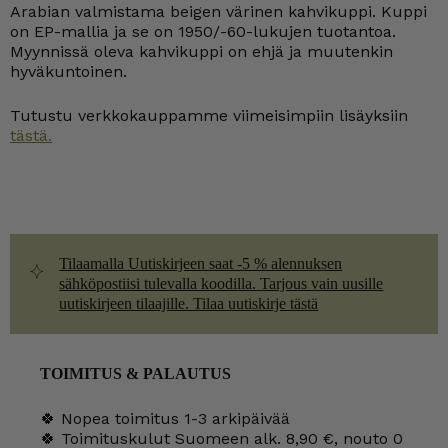
Arabian valmistama beigen värinen kahvikuppi. Kuppi
määrä
on EP-mallia ja se on 1950/-60-lukujen tuotantoa.
Myynnissä oleva kahvikuppi on ehjä ja muutenkin
hyväkuntoinen.
Tutustu verkkokauppamme viimeisimpiin lisäyksiin
tästä.
Tilaamalla Uutiskirjeen saat -5 % alennuksen
sähköpostiisi tulevalla koodilla. Tarjous vain uusille
uutiskirjeen tilaajille. Tilaa uutiskirje tästä
TOIMITUS & PALAUTUS
🍀 Nopea toimitus 1-3 arkipäivää
🍀 Toimituskulut Suomeen alk. 8,90 €, nouto 0