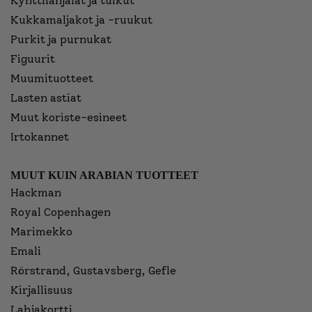
Kynttilänjalat ja tuikut
Kukkamaljakot ja -ruukut
Purkit ja purnukat
Figuurit
Muumituotteet
Lasten astiat
Muut koriste-esineet
Irtokannet
MUUT KUIN ARABIAN TUOTTEET
Hackman
Royal Copenhagen
Marimekko
Emali
Rörstrand, Gustavsberg, Gefle
Kirjallisuus
Lahjakortti