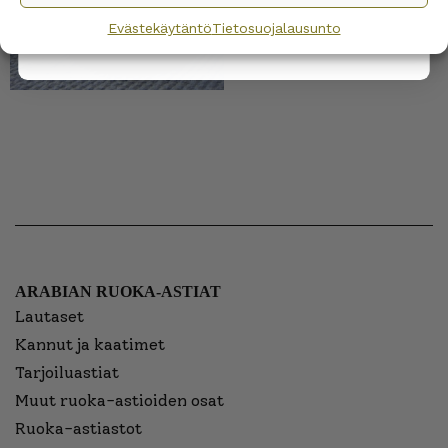
Evästekäytäntö
Tietosuojalausunto
ARABIAN RUOKA-ASTIAT
Lautaset
Kannut ja kaatimet
Tarjoiluastiat
Muut ruoka-astioiden osat
Ruoka-astiastot