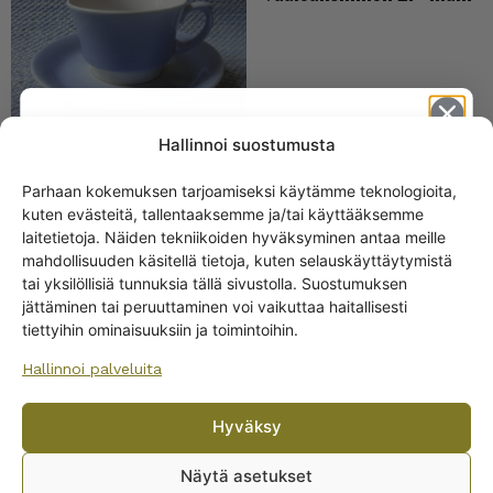
Hallinnoi suostumusta
Parhaan kokemuksen tarjoamiseksi käytämme teknologioita,
Arabia Kahvikuppi
kuten evästeitä, tallentaaksemme ja/tai käyttääksemme
siniharmaa EP-malli
Get -5%
laitetietoja. Näiden tekniikoiden hyväksyminen antaa meille
off?
mahdollisuuden käsitellä tietoja, kuten selauskäyttäytymistä
tai yksilöllisiä tunnuksia tällä sivustolla. Suostumuksen
jättäminen tai peruuttaminen voi vaikuttaa haitallisesti
Yes! I want the discount
tiettyihin ominaisuuksiin ja toimintoihin.
Hallinnoi palveluita
No, I’ll pay full price
Arabia Kahvikuppi
Hyväksy
By subscribing to the newsletter, you consent to receiving messages from
sininen EP-malli
Wanhojen kuppien and confirm that you have read and accepted
the
Näytä asetukset
privacy policy.