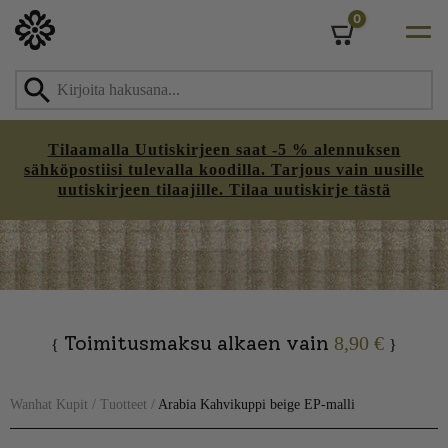
0
Cart
Tilaamalla Uutiskirjeen saat -5 % alennuksen
sähköpostiisi tulevalla koodilla. Tarjous vain uusille
uutiskirjeen tilaajille. Tilaa uutiskirje tästä
Skip
to
content
Toimitusmaksu alkaen vain
8,90 €
{
}
Wanhat Kupit
/
Tuotteet
/
Arabia Kahvikuppi beige EP-malli