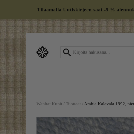
Tilaamalla Uutiskirjeen saat -5 % alennukse
Skip
to
content
Wanhat Kupit
/
Tuotteet
/
Arabia Kalevala 1992, pie