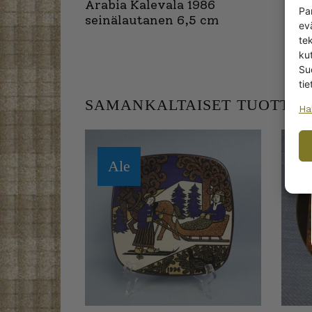
Arabia Kalevala 1986
Pa
seinälautanen 6,5 cm
ev
te
kut
Su
tie
SAMANKALTAISET TUOTTEE
Ha
Ale