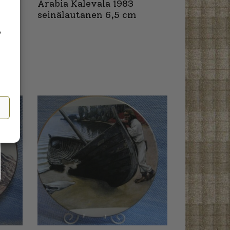
Arabia Kalevala 1983
seinälautanen 6,5 cm
,