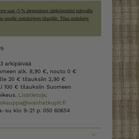
een saat -5 % alennuksen sähköpostiisi tulevalla
 uusille uutiskirjeen tilaajille. Tilaa uutiskirje
US
3 arkipäivää
omeen alk. 8,90 €, nouto 0 €
lle 20 € tilauksiin 2,90 €
i 100 € tilauksiin Suomeen
oikeus.
Lisätietoja
.
kokauppa@wanhatkupit.fi
a-su klo 9-21 p. 050 60654