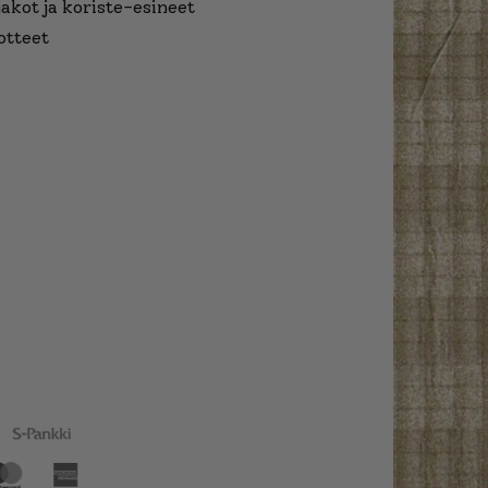
jakot ja koriste-esineet
otteet