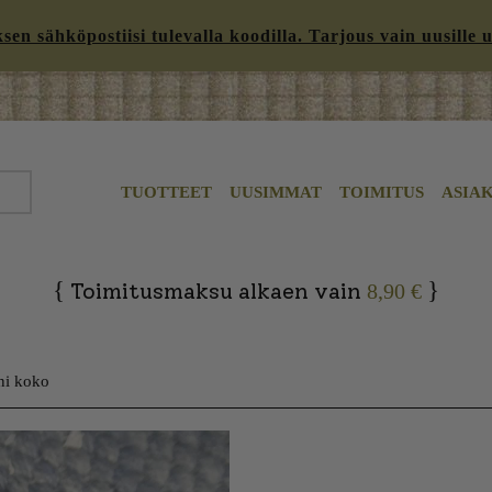
n sähköpostiisi tulevalla koodilla. Tarjous vain uusille uut
TUOTTEET
UUSIMMAT
TOIMITUS
ASIA
{
}
Toimitusmaksu alkaen vain
8,90 €
ni koko