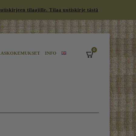
iskirjeen tilaajille. Tilaa uutiskirje tästä
0
KASKOKEMUKSET
INFO
Cart