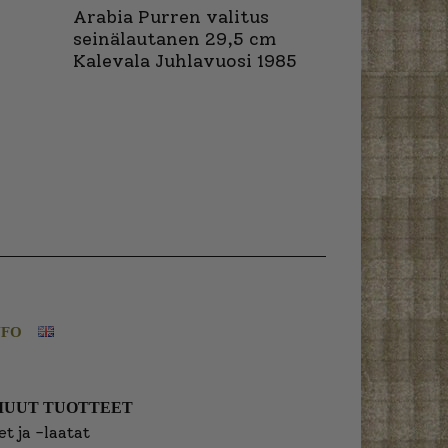
Arabia Purren valitus
seinälautanen 29,5 cm
Kalevala Juhlavuosi 1985
NFO
MUUT TUOTTEET
t ja -laatat