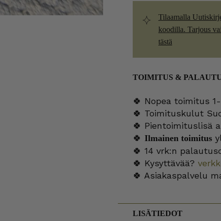
Tilaamalla Uutiskirj
koodilla. Tarjous vain
tästä
TOIMITUS & PALAUT
🍀 Nopea toimitus 1-
🍀 Toimituskulut Su
🍀 Pientoimituslisä a
🍀
yl
Ilmainen toimitus
🍀 14 vrk:n palautus
🍀 Kysyttävää?
verk
🍀 Asiakaspalvelu m
LISÄTIEDOT