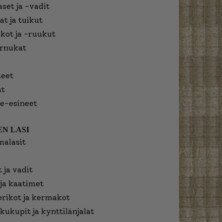
aset ja -vadit
at ja tuikut
kot ja -ruukut
urnukat
eet
at
e-esineet
N LASI
malasit
 ja vadit
ja kaatimet
erikot ja kermakot
kukupit ja kynttilänjalat