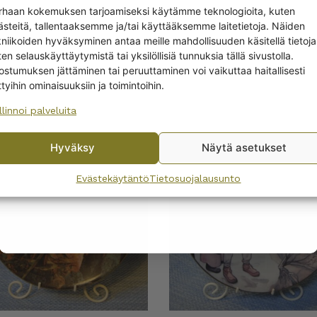
Get -5%
rhaan kokemuksen tarjoamiseksi käytämme teknologioita, kuten
off?
ästeitä, tallentaaksemme ja/tai käyttääksemme laitetietoja. Näiden
kniikoiden hyväksyminen antaa meille mahdollisuuden käsitellä tietoja
en selauskäyttäytymistä tai yksilöllisiä tunnuksia tällä sivustolla.
Yes! I want the discount
ostumuksen jättäminen tai peruuttaminen voi vaikuttaa haitallisesti
ttyihin ominaisuuksiin ja toimintoihin.
T
llinnoi palveluita
No, I’ll pay full price
Hyväksy
Näytä asetukset
By subscribing to the newsletter, you consent to receiving messages from
Ale
Wanhojen kuppien and confirm that you have read and accepted
the
Evästekäytäntö
Tietosuojalausunto
privacy policy.