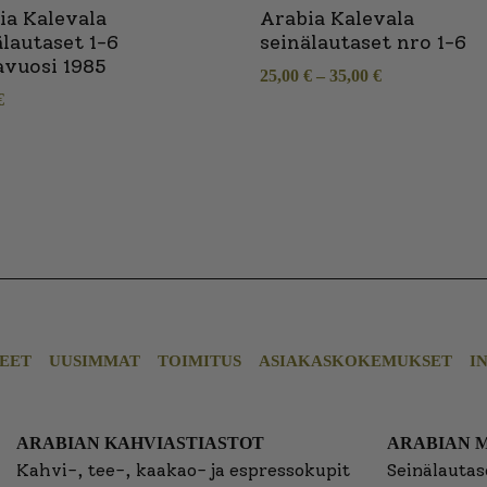
ia Kalevala
Arabia Kalevala
älautaset 1-6
seinälautaset nro 1-6
avuosi 1985
25,00
€
–
35,00
€
€
EET
UUSIMMAT
TOIMITUS
ASIAKASKOKEMUKSET
I
ARABIAN KAHVIASTIASTOT
ARABIAN 
Kahvi-, tee-, kaakao- ja espressokupit
Seinälautase