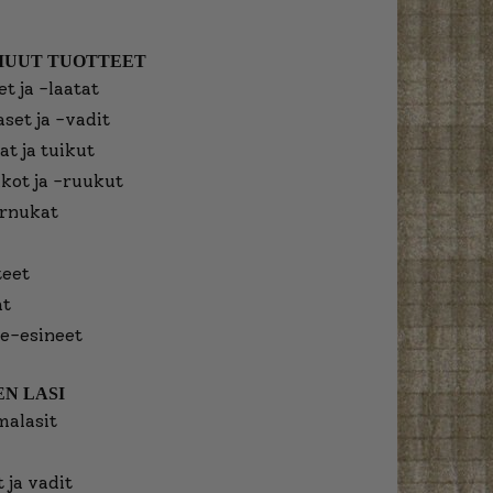
MUUT TUOTTEET
t ja -laatat
aset ja -vadit
at ja tuikut
kot ja -ruukut
urnukat
eet
at
e-esineet
N LASI
malasit
 ja vadit