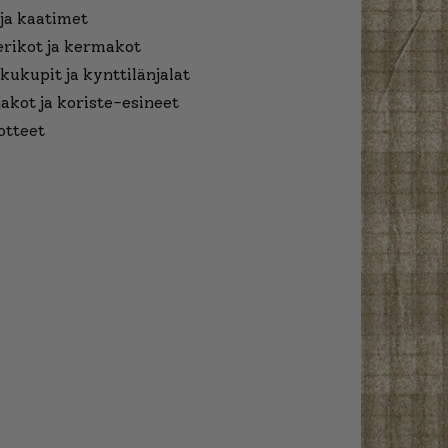
ja kaatimet
erikot ja kermakot
kukupit ja kynttilänjalat
jakot ja koriste-esineet
otteet