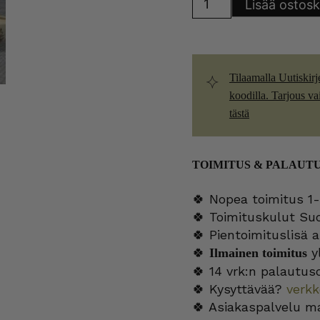
Lisää ostosk
Kermakko
ja
sokerikko
kukkia
ruskea
raita
AX-
Tilaamalla Uutiskirj
malli
määrä
koodilla. Tarjous vain
tästä
TOIMITUS & PALAUT
🍀 Nopea toimitus 1-
🍀 Toimituskulut Su
🍀 Pientoimituslisä a
🍀
yl
Ilmainen toimitus
🍀 14 vrk:n palautus
🍀 Kysyttävää?
verk
🍀 Asiakaspalvelu m