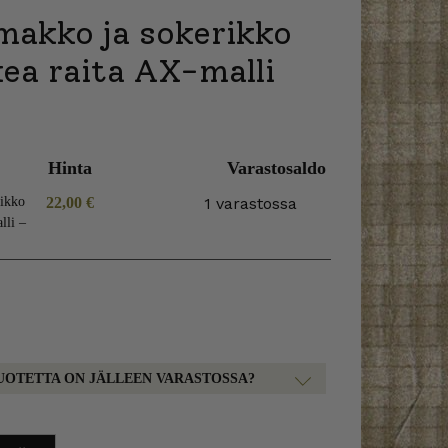
makko ja sokerikko
ea raita AX-malli
Hinta
Varastosaldo
ikko
22,00
€
1 varastossa
lli –
UOTETTA ON JÄLLEEN VARASTOSSA?