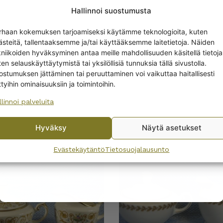
Hallinnoi suostumusta
Get -5%
rhaan kokemuksen tarjoamiseksi käytämme teknologioita, kuten
off?
ästeitä, tallentaaksemme ja/tai käyttääksemme laitetietoja. Näiden
kniikoiden hyväksyminen antaa meille mahdollisuuden käsitellä tietoja
en selauskäyttäytymistä tai yksilöllisiä tunnuksia tällä sivustolla.
Yes! I want the discount
ostumuksen jättäminen tai peruuttaminen voi vaikuttaa haitallisesti
ttyihin ominaisuuksiin ja toimintoihin.
llinnoi palveluita
No, I’ll pay full price
Hyväksy
Näytä asetukset
T
By subscribing to the newsletter, you consent to receiving messages from
Wanhojen kuppien and confirm that you have read and accepted
the
Evästekäytäntö
Tietosuojalausunto
privacy policy.