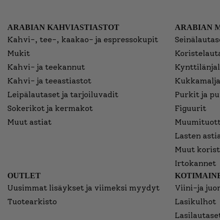
ARABIAN KAHVIASTIASTOT
ARABIAN 
Kahvi-, tee-, kaakao- ja espressokupit
Seinälautase
Mukit
Koristelaut
Kahvi- ja teekannut
Kynttilänjal
Kahvi- ja teeastiastot
Kukkamalja
Leipälautaset ja tarjoiluvadit
Purkit ja p
Sokerikot ja kermakot
Figuurit
Muut astiat
Muumituott
Lasten asti
Muut korist
Irtokannet
OUTLET
KOTIMAINE
Uusimmat lisäykset ja viimeksi myydyt
Viini-ja juo
Tuotearkisto
Lasikulhot
Lasilautaset