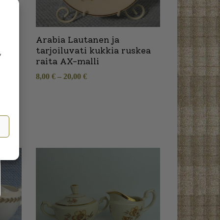
Arabia Lautanen ja
tarjoiluvati kukkia ruskea
,
raita AX-malli
8,00
€
–
20,00
€