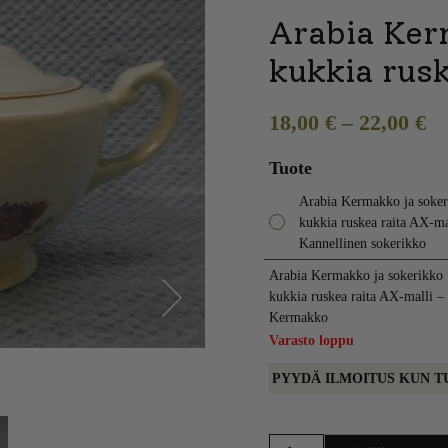
Arabia Ker
kukkia rusk
18,00
€
–
22,00
€
Tuote
Arabia Kermakko ja soker
kukkia ruskea raita AX-ma
Kannellinen sokerikko
Arabia Kermakko ja sokerikko
kukkia ruskea raita AX-malli –
Kermakko
Next
Varasto loppu
PYYDÄ ILMOITUS KUN T
Arabia