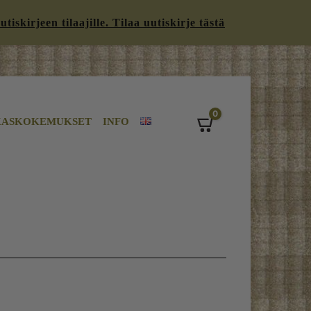
iskirjeen tilaajille. Tilaa uutiskirje tästä
0
KASKOKEMUKSET
INFO
Cart