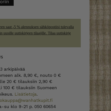
oriin
een saat -5 % alennuksen sähköpostiisi tulevalla
 uusille uutiskirjeen tilaajille. Tilaa uutiskirje
US
3 arkipäivää
omeen alk. 8,90 €, nouto 0 €
lle 20 € tilauksiin 2,90 €
i 100 € tilauksiin Suomeen
oikeus.
Lisätietoja
.
kokauppa@wanhatkupit.fi
a-su klo 9-21 p. 050 60654