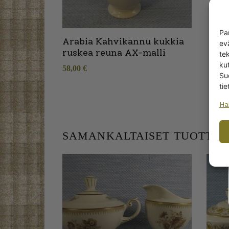
Pa
Arabia Kahvikannu kukkia
ev
ruskea reuna AX-malli
te
kut
58,00
€
Su
tie
Ha
SAMANKALTAISET TUOTTEE