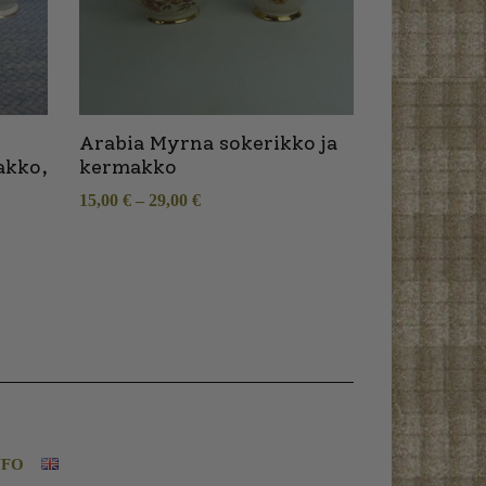
Arabia Myrna sokerikko ja
akko,
kermakko
15,00
€
–
29,00
€
NFO