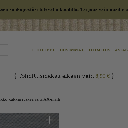
n sähköpostiisi tulevalla koodilla. Tarjous vain uusille uut
TUOTTEET
UUSIMMAT
TOIMITUS
ASIA
{
}
Toimitusmaksu alkaen vain
8,90 €
kko kukkia ruskea raita AX-malli