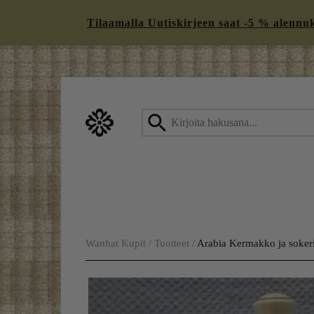
Tilaamalla Uutiskirjeen saat -5 % alennukse
Skip
to
content
Wanhat Kupit
/
Tuotteet
/
Arabia Kermakko ja sokeri