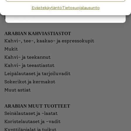
Munakupit
Evästekäytäntö
Tietosuojalausunto
Kastikeastiat
Ruuanvalmistus
ARABIAN KAHVIASTIASTOT
Kahvi-, tee-, kaakao- ja espressokupit
Mukit
Kahvi- ja teekannut
Kahvi- ja teeastiastot
Leipälautaset ja tarjoiluvadit
Sokerikot ja kermakot
Muut astiat
ARABIAN MUUT TUOTTEET
Seinälautaset ja -laatat
Koristelautaset ja -vadit
Kynttilänjalat ja tuikut