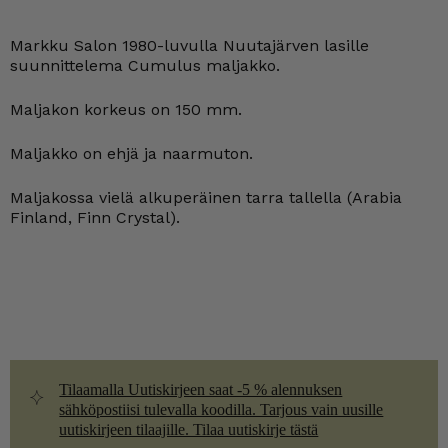
Markku Salon 1980-luvulla Nuutajärven lasille
suunnittelema Cumulus maljakko.
Maljakon korkeus on 150 mm.
Maljakko on ehjä ja naarmuton.
Maljakossa vielä alkuperäinen tarra tallella (Arabia
Finland, Finn Crystal).
Tilaamalla Uutiskirjeen saat -5 % alennuksen
sähköpostiisi tulevalla koodilla. Tarjous vain uusille
uutiskirjeen tilaajille. Tilaa uutiskirje tästä