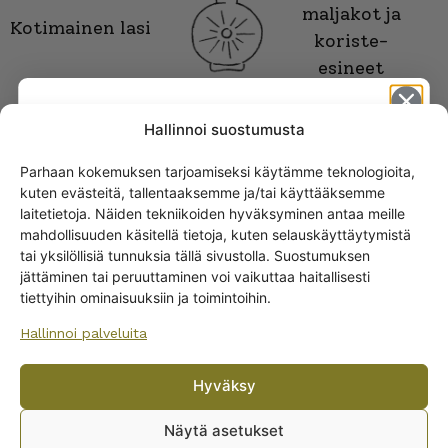
maljakot ja
Kotimainen lasi
koriste-
esineet
Hallinnoi suostumusta
Parhaan kokemuksen tarjoamiseksi käytämme teknologioita,
kuten evästeitä, tallentaaksemme ja/tai käyttääksemme
Get -5%
laitetietoja. Näiden tekniikoiden hyväksyminen antaa meille
off?
mahdollisuuden käsitellä tietoja, kuten selauskäyttäytymistä
tai yksilöllisiä tunnuksia tällä sivustolla. Suostumuksen
jättäminen tai peruuttaminen voi vaikuttaa haitallisesti
Yes! I want the discount
ARABIAN RUOKA-ASTIAT
tiettyihin ominaisuuksiin ja toimintoihin.
Lautaset
Hallinnoi palveluita
Kannut ja kaatimet
No, I’ll pay full price
Tarjoiluastiat
Hyväksy
Muut ruoka-astioiden osat
By subscribing to the newsletter, you consent to receiving messages from
Wanhojen kuppien and confirm that you have read and accepted
the
Ruoka-astiastot
Näytä asetukset
privacy policy.