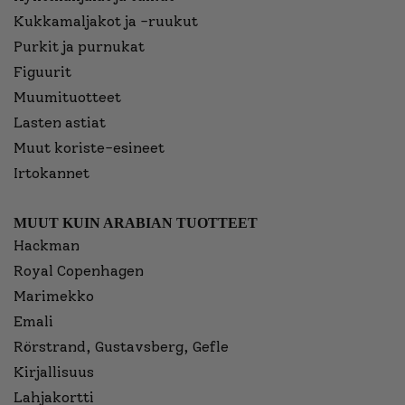
Kukkamaljakot ja -ruukut
Purkit ja purnukat
Figuurit
Muumituotteet
Lasten astiat
Muut koriste-esineet
Irtokannet
MUUT KUIN ARABIAN TUOTTEET
Hackman
Royal Copenhagen
Marimekko
Emali
Rörstrand, Gustavsberg, Gefle
Kirjallisuus
Lahjakortti