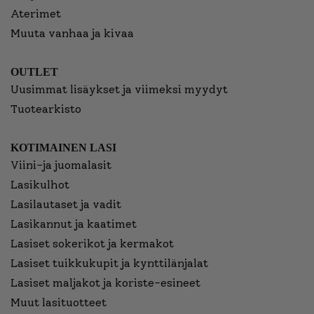
Aterimet
Muuta vanhaa ja kivaa
OUTLET
Uusimmat lisäykset ja viimeksi myydyt
Tuotearkisto
KOTIMAINEN LASI
Viini-ja juomalasit
Lasikulhot
Lasilautaset ja vadit
Lasikannut ja kaatimet
Lasiset sokerikot ja kermakot
Lasiset tuikkukupit ja kynttilänjalat
Lasiset maljakot ja koriste-esineet
Muut lasituotteet