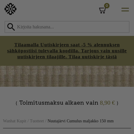
0
Cart
Tilaamalla Uutiskirjeen saat -5 % alennuksen
sähköpostiisi tulevalla koodilla. Tarjous vain uusille
uutiskirjeen tilaajille. Tilaa uutiskirje tästä
Skip
to
content
Toimitusmaksu alkaen vain
8,90 €
{
}
Wanhat Kupit
/
Tuotteet
/
Nuutajärvi Cumulus maljakko 150 mm