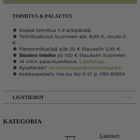
TOIMITUS & PALAUTUS
🍀 Nopea toimitus 1-3 arkipäivää
🍀 Toimituskulut Suomeen alk. 8,90 €, nouto 0
€
🍀 Pientoimituslisä alle 20 € tilauksiin 2,90 €
🍀
yli 100 € tilauksiin Suomeen
Ilmainen toimitus
🍀 14 vrk:n palautusoikeus.
Lisätietoja
.
🍀 Kysyttävää?
verkkokauppa@wanhatkupit.fi
🍀 Asiakaspalvelu ma-su klo 9-21 p. 050 60654
LISÄTIEDOT
KATEGORIA
Lasiset