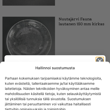
Nuutajärvi Fauna
lautanen 150 mm kirkas
Hallinnoi suostumusta
Parhaan kokemuksen tarjoamiseksi käytämme teknologioita,
Nuutajärvi Fauna
kuten evästeitä, tallentaaksemme ja/tai käyttääksemme
Get -5%
snapsilasi 6 cl kirkas
laitetietoja. Näiden tekniikoiden hyväksyminen antaa meille
off?
mahdollisuuden käsitellä tietoja, kuten selauskäyttäytymistä
tai yksilöllisiä tunnuksia tällä sivustolla. Suostumuksen
jättäminen tai peruuttaminen voi vaikuttaa haitallisesti
Yes! I want the discount
tiettyihin ominaisuuksiin ja toimintoihin.