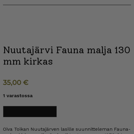
Nuutajärvi Fauna malja 130
mm kirkas
35,00
€
1 varastossa
Nuutajärvi
Lisää ostoskoriin
Fauna
malja
130
mm
Oiva Toikan Nuutajärven lasille suunnitteleman Fauna-
kirkas