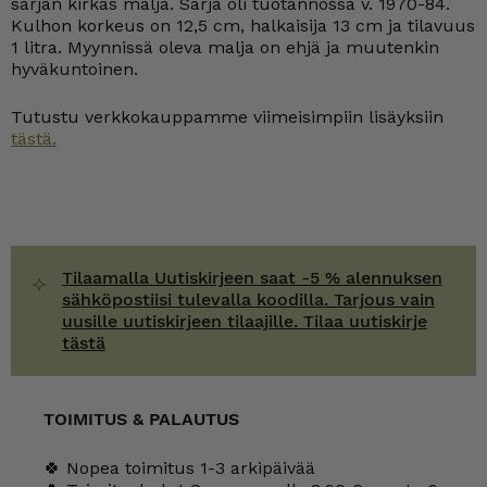
sarjan kirkas malja. Sarja oli tuotannossa v. 1970-84.
määrä
Kulhon korkeus on 12,5 cm, halkaisija 13 cm ja tilavuus
1 litra. Myynnissä oleva malja on ehjä ja muutenkin
hyväkuntoinen.
Tutustu verkkokauppamme viimeisimpiin lisäyksiin
tästä.
Tilaamalla Uutiskirjeen saat -5 % alennuksen
sähköpostiisi tulevalla koodilla. Tarjous vain
uusille uutiskirjeen tilaajille. Tilaa uutiskirje
tästä
TOIMITUS & PALAUTUS
🍀 Nopea toimitus 1-3 arkipäivää