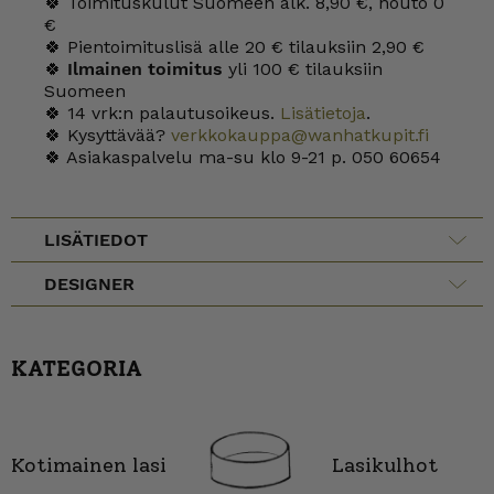
🍀 Toimituskulut Suomeen alk. 8,90 €, nouto 0
€
🍀 Pientoimituslisä alle 20 € tilauksiin 2,90 €
🍀
Ilmainen toimitus
yli 100 € tilauksiin
Suomeen
🍀 14 vrk:n palautusoikeus.
Lisätietoja
.
🍀 Kysyttävää?
verkkokauppa@wanhatkupit.fi
🍀 Asiakaspalvelu ma-su klo 9-21 p. 050 60654
LISÄTIEDOT
DESIGNER
KATEGORIA
Kotimainen lasi
Lasikulhot