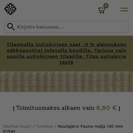
0
Cart
Tilaamalla Uutiskirjeen saat -5 % alennuksen
sähköpostiisi tulevalla koodilla. Tarjous vain
uusille uutiskirjeen tilaajille. Tilaa uutiskirje
tästä
Skip
to
content
Toimitusmaksu alkaen vain
8,90 €
{
}
Wanhat Kupit
/
Tuotteet
/
Nuutajärvi Fauna malja 130 mm
kirkas