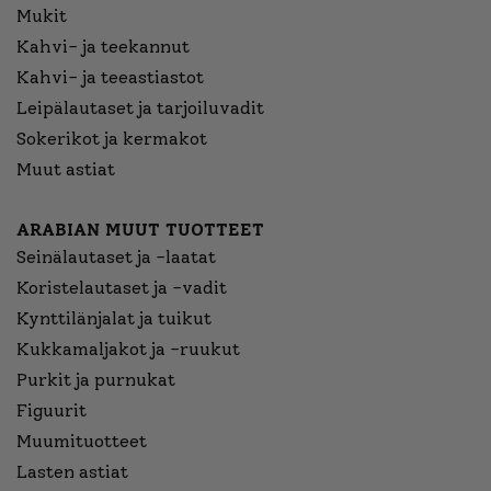
Mukit
Kahvi- ja teekannut
Kahvi- ja teeastiastot
Leipälautaset ja tarjoiluvadit
Sokerikot ja kermakot
Muut astiat
ARABIAN MUUT TUOTTEET
Seinälautaset ja -laatat
Koristelautaset ja -vadit
Kynttilänjalat ja tuikut
Kukkamaljakot ja -ruukut
Purkit ja purnukat
Figuurit
Muumituotteet
Lasten astiat