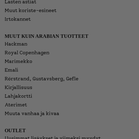
Lasten astiat
Muut koriste-esineet
Irtokannet
MUUT KUIN ARABIAN TUOTTEET
Hackman
Royal Copenhagen
Marimekko
Emali
Rörstrand, Gustavsberg, Gefle
Kirjallisuus
Lahjakortti
Aterimet
Muuta vanhaa ja kivaa
OUTLET
Uusimmat lisäykset ja viimeksi myydyt