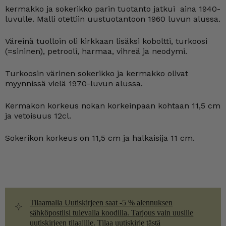
kermakko ja sokerikko parin tuotanto jatkui aina 1940-
luvulle. Malli otettiin uustuotantoon 1960 luvun alussa.
Väreinä tuolloin oli kirkkaan lisäksi koboltti, turkoosi
(=sininen), petrooli, harmaa, vihreä ja neodymi.
Turkoosin värinen sokerikko ja kermakko olivat
myynnissä vielä 1970-luvun alussa.
Kermakon korkeus nokan korkeinpaan kohtaan 11,5 cm
ja vetoisuus 12cl.
Sokerikon korkeus on 11,5 cm ja halkaisija 11 cm.
Tilaamalla Uutiskirjeen saat -5 % alennuksen
sähköpostiisi tulevalla koodilla. Tarjous vain uusille
uutiskirjeen tilaajille. Tilaa uutiskirje tästä