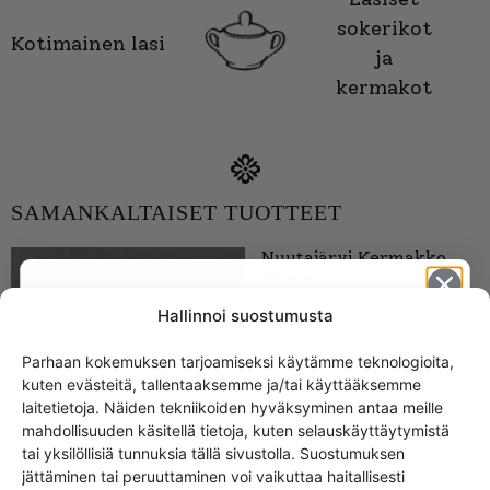
sokerikot
Kotimainen lasi
ja
kermakot
SAMANKALTAISET TUOTTEET
Nuutajärvi Kermakko
55.4 kirkas
13,00
€
Hallinnoi suostumusta
Parhaan kokemuksen tarjoamiseksi käytämme teknologioita,
kuten evästeitä, tallentaaksemme ja/tai käyttääksemme
Get -5%
laitetietoja. Näiden tekniikoiden hyväksyminen antaa meille
off?
mahdollisuuden käsitellä tietoja, kuten selauskäyttäytymistä
tai yksilöllisiä tunnuksia tällä sivustolla. Suostumuksen
jättäminen tai peruuttaminen voi vaikuttaa haitallisesti
Yes! I want the discount