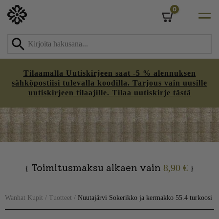
0
Cart
Tilaamalla Uutiskirjeen saat -5 % alennuksen
sähköpostiisi tulevalla koodilla. Tarjous vain uusille
uutiskirjeen tilaajille. Tilaa uutiskirje tästä
Skip
to
content
Toimitusmaksu alkaen vain
8,90 €
{
}
Wanhat Kupit
/
Tuotteet
/
Nuutajärvi Sokerikko ja kermakko 55.4 turkoosi