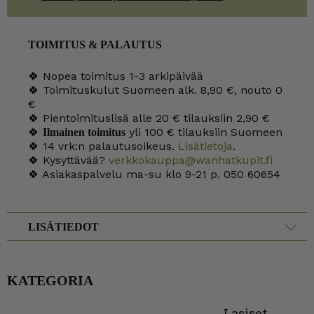
TOIMITUS & PALAUTUS
🍀 Nopea toimitus 1-3 arkipäivää
🍀 Toimituskulut Suomeen alk. 8,90 €, nouto 0
€
🍀 Pientoimituslisä alle 20 € tilauksiin 2,90 €
🍀
yli 100 € tilauksiin Suomeen
Ilmainen toimitus
🍀 14 vrk:n palautusoikeus.
Lisätietoja
.
🍀 Kysyttävää?
verkkokauppa@wanhatkupit.fi
🍀 Asiakaspalvelu ma-su klo 9-21 p. 050 60654
LISÄTIEDOT
KATEGORIA
Lasiset