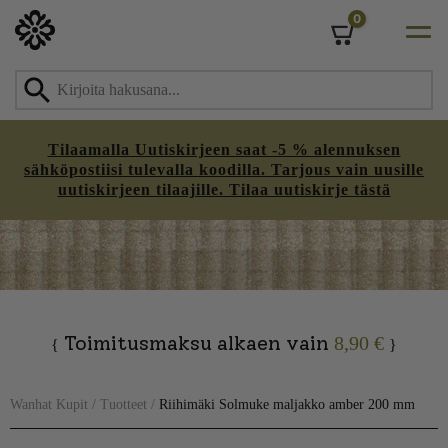
0
Cart
Tilaamalla Uutiskirjeen saat -5 % alennuksen
sähköpostiisi tulevalla koodilla. Tarjous vain uusille
uutiskirjeen tilaajille. Tilaa uutiskirje tästä
Skip
to
content
Toimitusmaksu alkaen vain
8,90 €
{
}
Wanhat Kupit
/
Tuotteet
/
Riihimäki Solmuke maljakko amber 200 mm