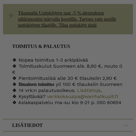
Tilaamalla Uutiskirjeen saat -5 % alennuksen
sähköpostiisi tulevalla koodilla. Tarjous vain uusille
uutiskirjeen tilaajille. Tilaa uutiskirje tästä
TOIMITUS & PALAUTUS
🍀 Nopea toimitus 1-3 arkipäivää
🍀 Toimituskulut Suomeen alk. 8,90 €, nouto 0
€
🍀 Pientoimituslisä alle 20 € tilauksiin 2,90 €
🍀
yli 100 € tilauksiin Suomeen
Ilmainen toimitus
🍀 14 vrk:n palautusoikeus.
Lisätietoja
.
🍀 Kysyttävää?
verkkokauppa@wanhatkupit.fi
🍀 Asiakaspalvelu ma-su klo 9-21 p. 050 60654
LISÄTIEDOT