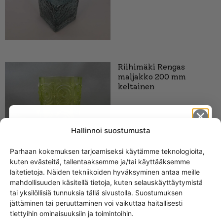
Riihimäki Rengas
maljakko 200 mm
keltainen
Hallinnoi suostumusta
Parhaan kokemuksen tarjoamiseksi käytämme teknologioita,
kuten evästeitä, tallentaaksemme ja/tai käyttääksemme
Get -5%
laitetietoja. Näiden tekniikoiden hyväksyminen antaa meille
off?
mahdollisuuden käsitellä tietoja, kuten selauskäyttäytymistä
tai yksilöllisiä tunnuksia tällä sivustolla. Suostumuksen
Carmen kääntömaljakko
jättäminen tai peruuttaminen voi vaikuttaa haitallisesti
Yes! I want the discount
Amber Riihimäen lasi-
tiettyihin ominaisuuksiin ja toimintoihin.
14-cm