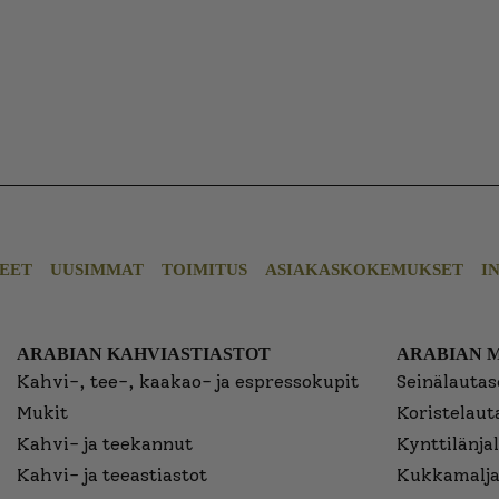
EET
UUSIMMAT
TOIMITUS
ASIAKASKOKEMUKSET
I
ARABIAN KAHVIASTIASTOT
ARABIAN 
Kahvi-, tee-, kaakao- ja espressokupit
Seinälautase
Mukit
Koristelaut
Kahvi- ja teekannut
Kynttilänjal
Kahvi- ja teeastiastot
Kukkamalja