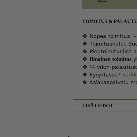
TOIMITUS & PALAUT
🍀 Nopea toimitus 1-
🍀 Toimituskulut Su
🍀 Pientoimituslisä a
🍀
yl
Ilmainen toimitus
🍀 14 vrk:n palautus
🍀 Kysyttävää?
verk
🍀 Asiakaspalvelu m
LISÄTIEDOT