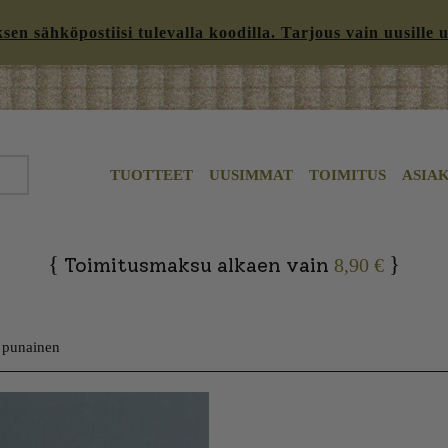
n sähköpostiisi tulevalla koodilla. Tarjous vain uusille uut
TUOTTEET
UUSIMMAT
TOIMITUS
ASIA
{
}
Toimitusmaksu alkaen vain
8,90 €
 punainen