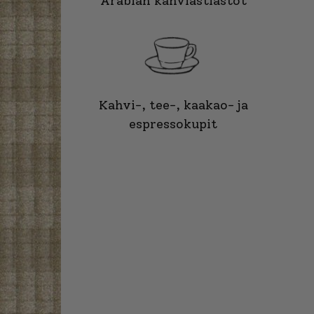
Arabian kahviastiastot
Kahvi-, tee-, kaakao- ja
espressokupit