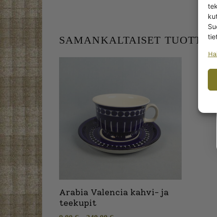
te
kut
Su
tie
SAMANKALTAISET TUOTTEE
Ha
Arabia Valencia kahvi- ja
teekupit