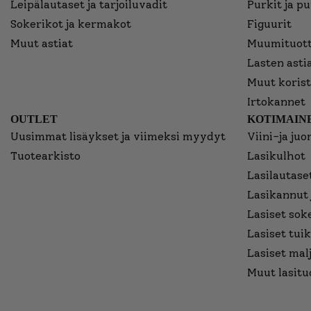
Leipälautaset ja tarjoiluvadit
Purkit ja p
Sokerikot ja kermakot
Figuurit
Muut astiat
Muumituott
Lasten asti
Muut korist
Irtokannet
OUTLET
KOTIMAINE
Uusimmat lisäykset ja viimeksi myydyt
Viini-ja juo
Tuotearkisto
Lasikulhot
Lasilautaset
Lasikannut 
Lasiset sok
Lasiset tuik
Lasiset mal
Muut lasitu