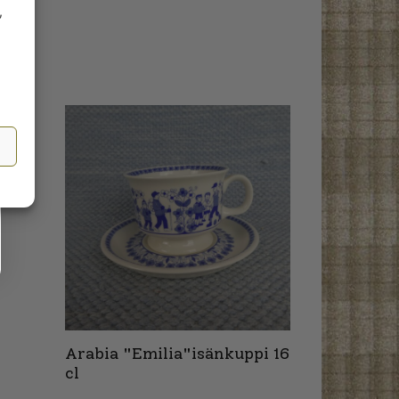
,
Arabia "Emilia"isänkuppi 16
cl