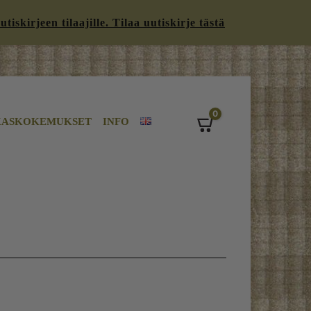
iskirjeen tilaajille. Tilaa uutiskirje tästä
0
KASKOKEMUKSET
INFO
Cart