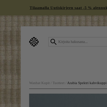
Tilaamalla Uutiskirjeen saat -5 % alennukse
Skip
to
content
Wanhat Kupit
/
Tuotteet
/
Arabia Spektri kahvikuppi