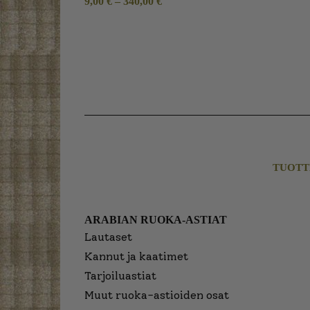
9,00
€
–
340,00
€
TUOTT
ARABIAN RUOKA-ASTIAT
Lautaset
Kannut ja kaatimet
Tarjoiluastiat
Muut ruoka-astioiden osat