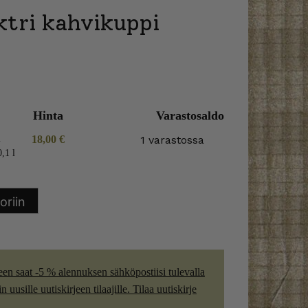
ktri kahvikuppi
Hinta
Varastosaldo
i
18,00
€
1 varastossa
,1 l
oriin
een saat -5 % alennuksen sähköpostiisi tulevalla
 uusille uutiskirjeen tilaajille. Tilaa uutiskirje