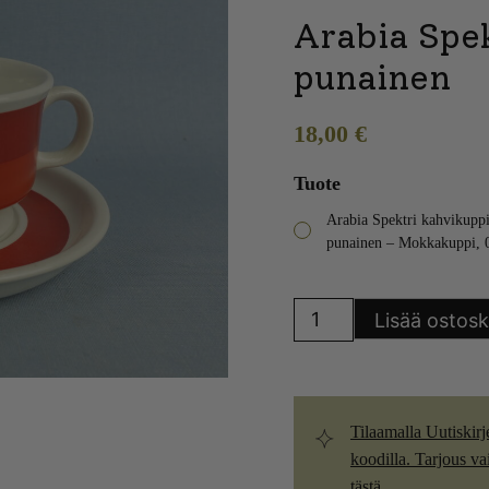
Arabia Spe
punainen
18,00
€
Tuote
Arabia Spektri kahvikupp
punainen – Mokkakuppi, 0
Arabia
Lisää ostosk
Spektri
kahvikuppi
punainen
määrä
Tilaamalla Uutiskirj
koodilla. Tarjous vain
tästä