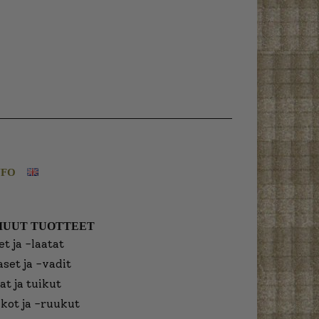
NFO
MUUT TUOTTEET
t ja -laatat
aset ja -vadit
at ja tuikut
kot ja -ruukut