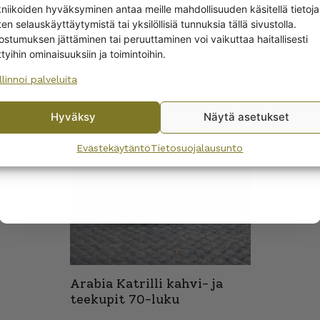
kniikoiden hyväksyminen antaa meille mahdollisuuden käsitellä tietoja
en selauskäyttäytymistä tai yksilöllisiä tunnuksia tällä sivustolla.
Yes! I want the discount
ostumuksen jättäminen tai peruuttaminen voi vaikuttaa haitallisesti
ttyihin ominaisuuksiin ja toimintoihin.
T
llinnoi palveluita
No, I’ll pay full price
Hyväksy
Näytä asetukset
By subscribing to the newsletter, you consent to receiving messages from
Wanhojen kuppien and confirm that you have read and accepted
the
Evästekäytäntö
Tietosuojalausunto
privacy policy.
Arabia Katrilli kahvi- ja
teekupit 70-luku