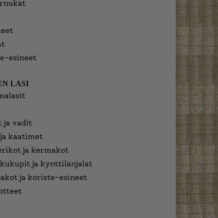
urnukat
eet
at
e-esineet
N LASI
malasit
 ja vadit
ja kaatimet
erikot ja kermakot
kukupit ja kynttilänjalat
jakot ja koriste-esineet
otteet