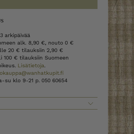
US
3 arkipäivää
omeen alk. 8,90 €, nouto 0 €
lle 20 € tilauksiin 2,90 €
i 100 € tilauksiin Suomeen
oikeus.
Lisätietoja
.
kokauppa@wanhatkupit.fi
a-su klo 9-21 p. 050 60654