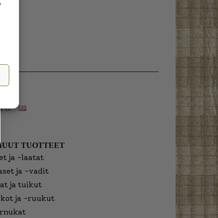
,
NFO
MUUT TUOTTEET
t ja -laatat
aset ja -vadit
at ja tuikut
kot ja -ruukut
urnukat