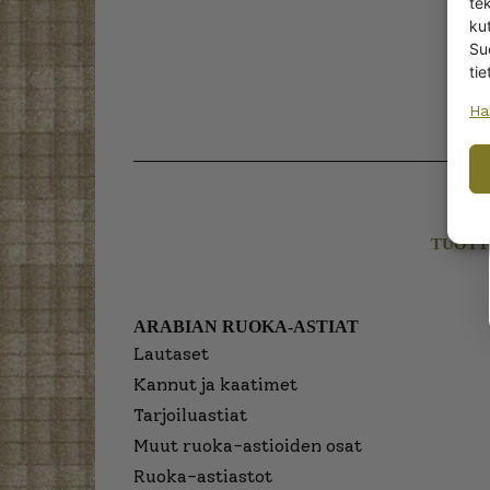
te
kut
Su
tie
Ha
TUOTT
ARABIAN RUOKA-ASTIAT
Lautaset
Kannut ja kaatimet
Tarjoiluastiat
Muut ruoka-astioiden osat
Ruoka-astiastot