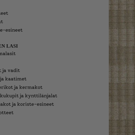
eet
at
e-esineet
N LASI
malasit
 ja vadit
ja kaatimet
erikot ja kermakot
kukupit ja kynttilänjalat
jakot ja koriste-esineet
otteet