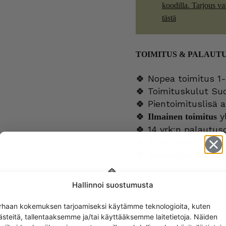
koodilla. Tarjous vain
tästä
TOIMITUS & PALAUT
🍀 Nopea toimitus 1-
🍀 Toimituskulut Su
🍀 Pientoimituslisä a
🍀
yl
Ilmainen toimitus
🍀 14 vrk:n palautus
🍀 Kysyttävää?
verk
🍀 Asiakaspalvelu m
Hallinnoi suostumusta
LISÄTIEDOT
Get -5%
rhaan kokemuksen tarjoamiseksi käytämme teknologioita, kuten
off?
ästeitä, tallentaaksemme ja/tai käyttääksemme laitetietoja. Näiden