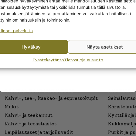
kniikoiden hyväksyminen antaa meille mahdollisuuden käsitellä tietoja
en selauskäyttäytymistä tai yksilöllisiä tunnuksia tällä sivustolla.
Yes! I want the discount
ostumuksen jättäminen tai peruuttaminen voi vaikuttaa haitallisesti
ttyihin ominaisuuksiin ja toimintoihin.
llinnoi palveluita
No, I’ll pay full price
Hyväksy
Näytä asetukset
By subscribing to the newsletter, you consent to receiving messages from
Wanhojen kuppien and confirm that you have read and accepted
the
Evästekäytäntö
Tietosuojalausunto
privacy policy.
EET
UUSIMMAT
TOIMITUS
ASIAKASKOKEMUKSET
I
ARABIAN KAHVIASTIASTOT
ARABIAN 
Kahvi-, tee-, kaakao- ja espressokupit
Seinälautase
Mukit
Koristelaut
Kahvi- ja teekannut
Kynttilänjal
Kahvi- ja teeastiastot
Kukkamalja
Leipälautaset ja tarjoiluvadit
Purkit ja p