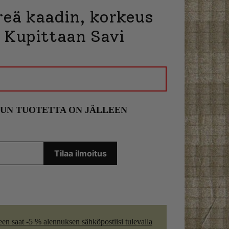
reä kaadin, korkeus
 Kupittaan Savi
KUN TUOTETTA ON JÄLLEEN
een saat -5 % alennuksen sähköpostiisi tulevalla