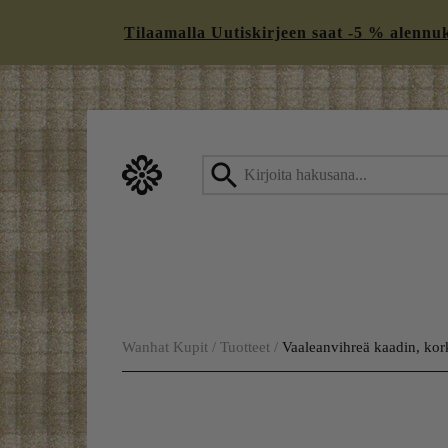
Tilaamalla Uutiskirjeen saat -5 % alennukse
Skip
to
content
Wanhat Kupit
/
Tuotteet
/
Vaaleanvihreä kaadin, kor