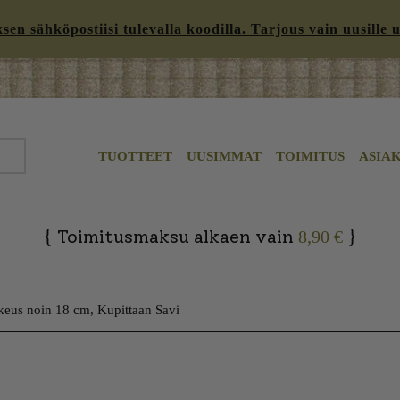
n sähköpostiisi tulevalla koodilla. Tarjous vain uusille uut
TUOTTEET
UUSIMMAT
TOIMITUS
ASIA
{
}
Toimitusmaksu alkaen vain
8,90 €
keus noin 18 cm, Kupittaan Savi