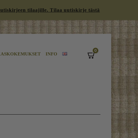
iskirjeen tilaajille. Tilaa uutiskirje tästä
0
KASKOKEMUKSET
INFO
Cart