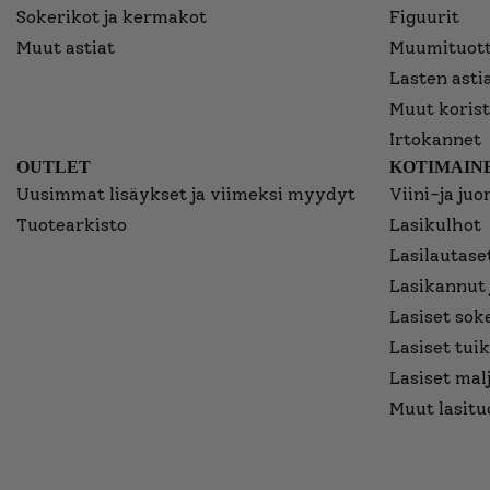
Sokerikot ja kermakot
Figuurit
Muut astiat
Muumituott
Lasten asti
Muut korist
Irtokannet
OUTLET
KOTIMAINE
Uusimmat lisäykset ja viimeksi myydyt
Viini-ja juo
Tuotearkisto
Lasikulhot
Lasilautaset
Lasikannut 
Lasiset sok
Lasiset tuik
Lasiset mal
Muut lasitu