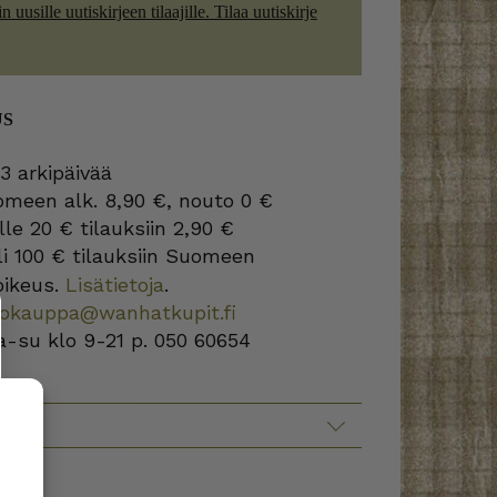
 uusille uutiskirjeen tilaajille. Tilaa uutiskirje
US
3 arkipäivää
omeen alk. 8,90 €, nouto 0 €
lle 20 € tilauksiin 2,90 €
i 100 € tilauksiin Suomeen
oikeus.
Lisätietoja
.
kokauppa@wanhatkupit.fi
a-su klo 9-21 p. 050 60654