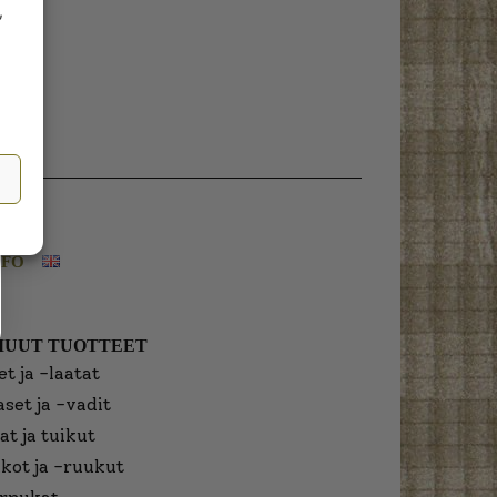
,
NFO
MUUT TUOTTEET
t ja -laatat
aset ja -vadit
at ja tuikut
kot ja -ruukut