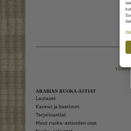
te
kut
Su
tie
Ha
TUOTT
ARABIAN RUOKA-ASTIAT
Lautaset
Kannut ja kaatimet
Tarjoiluastiat
Muut ruoka-astioiden osat