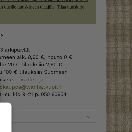
 uusille uutiskirjeen tilaajille. Tilaa uutiskirje
US
3 arkipäivää
omeen alk. 8,90 €, nouto 0 €
lle 20 € tilauksiin 2,90 €
i 100 € tilauksiin Suomeen
oikeus.
Lisätietoja
.
kokauppa@wanhatkupit.fi
a-su klo 9-21 p. 050 60654