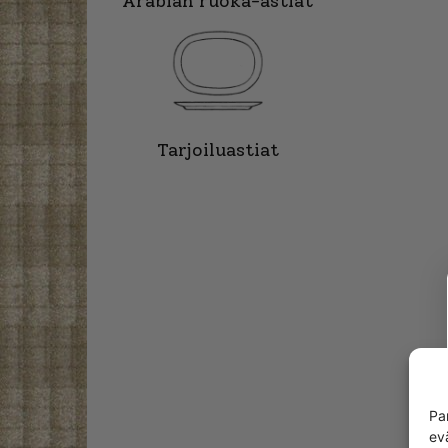
Arabian ruoka-astiat
Tarjoiluastiat
Pa
ev