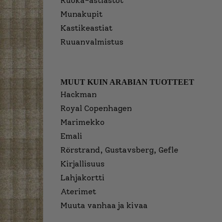
Ruoka-astiastot
Munakupit
Kastikeastiat
Ruuanvalmistus
MUUT KUIN ARABIAN TUOTTEET
Hackman
Royal Copenhagen
Marimekko
Emali
Rörstrand, Gustavsberg, Gefle
Kirjallisuus
Lahjakortti
Aterimet
Muuta vanhaa ja kivaa