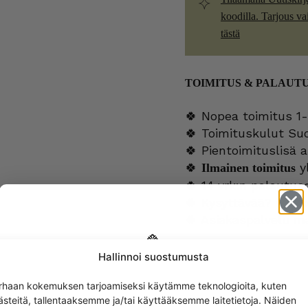
koodilla. Tarjous vain
tästä
TOIMITUS & PALAUT
🍀 Nopea toimitus 1-
🍀 Toimituskulut Su
🍀 Pientoimituslisä a
🍀
yl
Ilmainen toimitus
🍀 14 vrk:n palautus
🍀 Kysyttävää?
verk
🍀 Asiakaspalvelu m
Hallinnoi suostumusta
Get -5%
LISÄTIEDOT
rhaan kokemuksen tarjoamiseksi käytämme teknologioita, kuten
off?
ästeitä, tallentaaksemme ja/tai käyttääksemme laitetietoja. Näiden