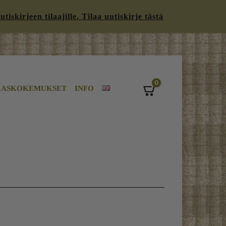
iskirjeen tilaajille. Tilaa uutiskirje tästä
0
KASKOKEMUKSET
INFO
Cart