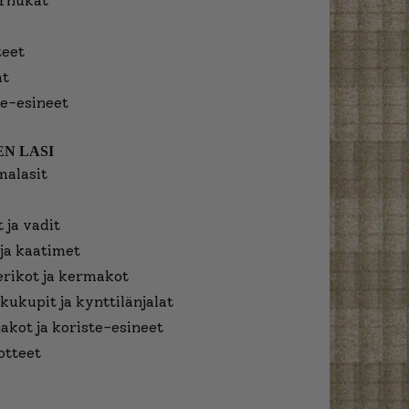
urnukat
eet
at
e-esineet
N LASI
malasit
 ja vadit
ja kaatimet
erikot ja kermakot
kukupit ja kynttilänjalat
jakot ja koriste-esineet
otteet