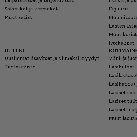
Leipälautaset ja tarjoiluvadit
Purkit ja p
Sokerikot ja kermakot
Figuurit
Muut astiat
Muumituott
Lasten asti
Muut korist
Irtokannet
OUTLET
KOTIMAINE
Uusimmat lisäykset ja viimeksi myydyt
Viini-ja juo
Tuotearkisto
Lasikulhot
Lasilautaset
Lasikannut 
Lasiset sok
Lasiset tuik
Lasiset mal
Muut lasitu