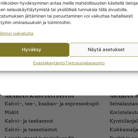
kniikoiden hyväksyminen antaa meille mahdollisuuden käsitellä tietoja
en selauskäyttäytymistä tai yksilöllisiä tunnuksia tällä sivustolla.
Yes! I want the discount
ostumuksen jättäminen tai peruuttaminen voi vaikuttaa haitallisesti
ttyihin ominaisuuksiin ja toimintoihin.
llinnoi palveluita
No, I’ll pay full price
Hyväksy
Näytä asetukset
By subscribing to the newsletter, you consent to receiving messages from
Wanhojen kuppien and confirm that you have read and accepted
the
Evästekäytäntö
Tietosuojalausunto
privacy policy.
EET
UUSIMMAT
TOIMITUS
ASIAKASKOKEMUKSET
I
ARABIAN KAHVIASTIASTOT
ARABIAN 
Kahvi-, tee-, kaakao- ja espressokupit
Seinälautase
Mukit
Koristelaut
Kahvi- ja teekannut
Kynttilänjal
Kahvi- ja teeastiastot
Kukkamalja