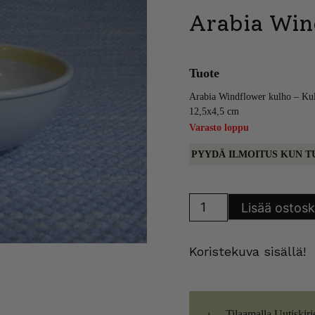
Arabia Win
Tuote
Arabia Windflower kulho – Ku
12,5x4,5 cm
Varasto loppu
PYYDÄ ILMOITUS KUN T
Arabia
Lisää ostosk
Windflower
kulho
määrä
Koristekuva sisällä!
Tilaamalla Uutiskirj