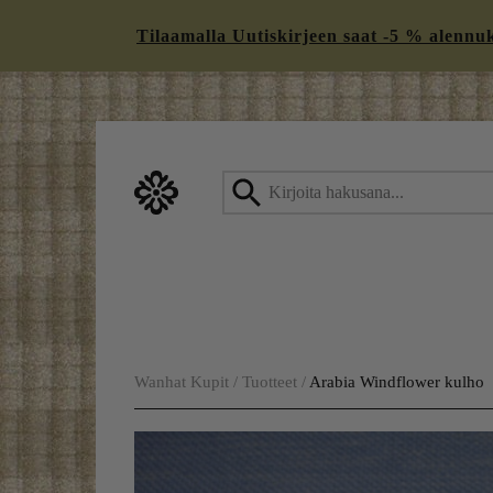
Tilaamalla Uutiskirjeen saat -5 % alennukse
Skip
to
content
Wanhat Kupit
/
Tuotteet
/
Arabia Windflower kulho