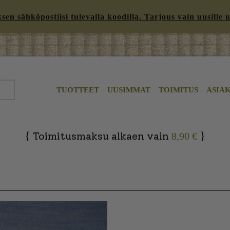
n sähköpostiisi tulevalla koodilla. Tarjous vain uusille uut
TUOTTEET
UUSIMMAT
TOIMITUS
ASIA
{
}
Toimitusmaksu alkaen vain
8,90 €