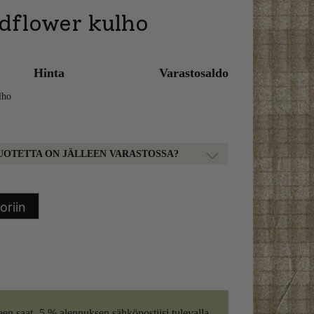
dflower kulho
Hinta
Varastosaldo
lho
UOTETTA ON JÄLLEEN VARASTOSSA?
oriin
een saat -5 % alennuksen sähköpostiisi tulevalla