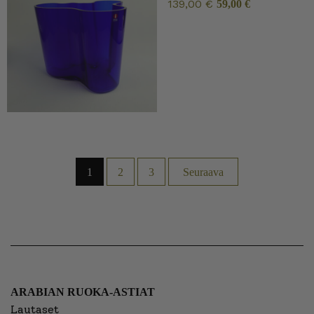
139,00
€
Alkuperäine
Nykyinen
59,00
€
hinta
hinta
oli:
on:
139,00 €.
59,00 €.
1
2
3
Seuraava
ARABIAN RUOKA-ASTIAT
Lautaset