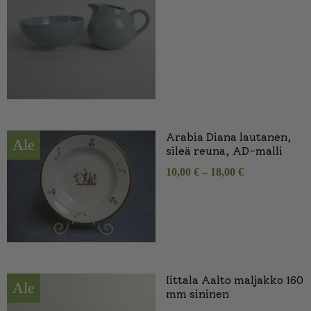
Arabia Diana lautanen,
Ale
sileä reuna, AD-malli
10,00
€
–
18,00
€
Iittala Aalto maljakko 160
Ale
mm sininen