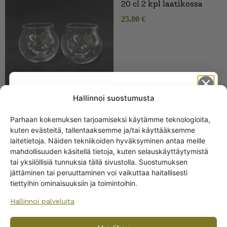
20 cl 2 kpl laatikossa
25,00
€
Hallinnoi suostumusta
Parhaan kokemuksen tarjoamiseksi käytämme teknologioita,
Iittala Aarne olutlasi 38
kuten evästeitä, tallentaaksemme ja/tai käyttääksemme
Get -5%
cl
laitetietoja. Näiden tekniikoiden hyväksyminen antaa meille
off?
38,00
€
mahdollisuuden käsitellä tietoja, kuten selauskäyttäytymistä
tai yksilöllisiä tunnuksia tällä sivustolla. Suostumuksen
jättäminen tai peruuttaminen voi vaikuttaa haitallisesti
Yes! I want the discount
tiettyihin ominaisuuksiin ja toimintoihin.
Hallinnoi palveluita
No, I’ll pay full price