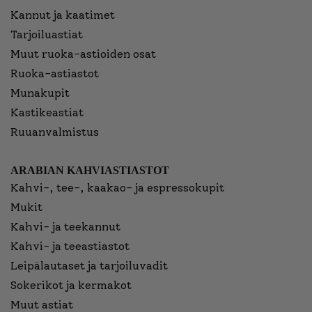
Kannut ja kaatimet
Tarjoiluastiat
Muut ruoka-astioiden osat
Ruoka-astiastot
Munakupit
Kastikeastiat
Ruuanvalmistus
ARABIAN KAHVIASTIASTOT
Kahvi-, tee-, kaakao- ja espressokupit
Mukit
Kahvi- ja teekannut
Kahvi- ja teeastiastot
Leipälautaset ja tarjoiluvadit
Sokerikot ja kermakot
Muut astiat