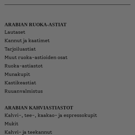
ARABIAN RUOKA-ASTIAT
Lautaset
Kannut ja kaatimet
Tarjoiluastiat
Muut ruoka-astioiden osat
Ruoka-astiastot
Munakupit
Kastikeastiat
Ruuanvalmistus
ARABIAN KAHVIASTIASTOT
Kahvi-, tee-, kaakao- ja espressokupit
Mukit
Kahvi- ja teekannut