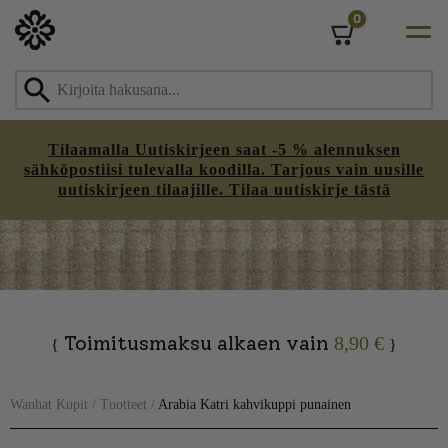
0
Cart
Tilaamalla Uutiskirjeen saat -5 % alennuksen
sähköpostiisi tulevalla koodilla. Tarjous vain uusille
uutiskirjeen tilaajille. Tilaa uutiskirje tästä
Skip
to
content
Toimitusmaksu alkaen vain
8,90 €
{
}
Wanhat Kupit
/
Tuotteet
/
Arabia Katri kahvikuppi punainen