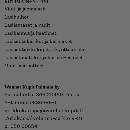
KOTIMAINEN LASI
Viini-ja juomalasit
Lasikulhot
Lasilautaset ja vadit
Lasikannut ja kaatimet
Lasiset sokerikot ja kermakot
Lasiset tuikkukupit ja kynttilänjalat
Lasiset maljakot ja koriste-esineet
Muut lasituotteet
Wanhat Kupit Paimala ky
Paimalantie 369 20460 Turku
Y-tunnus 0836398-1
verkkokauppa@wanhatkupit.fi
Asiakaspalvelu ma-su klo 9-21
p. 050 60654