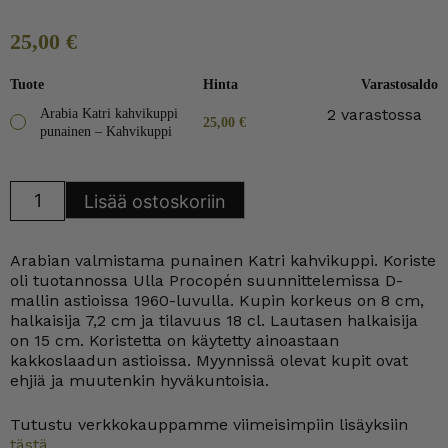
25,00
€
Tuote
Hinta
Varastosaldo
2 varastossa
Arabia Katri kahvikuppi
25,00
€
punainen – Kahvikuppi
Arabia
Lisää ostoskoriin
Katri
kahvikuppi
punainen
määrä
Arabian valmistama punainen Katri kahvikuppi. Koriste
oli tuotannossa Ulla Procopén suunnittelemissa D-
mallin astioissa 1960-luvulla. Kupin korkeus on 8 cm,
halkaisija 7,2 cm ja tilavuus 18 cl. Lautasen halkaisija
on 15 cm. Koristetta on käytetty ainoastaan
kakkoslaadun astioissa. Myynnissä olevat kupit ovat
ehjiä ja muutenkin hyväkuntoisia.
Tutustu verkkokauppamme viimeisimpiin lisäyksiin
tästä.