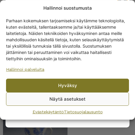
Arabia Katri lautanen 17
Hallinnoi suostumusta
cm punainen
Parhaan kokemuksen tarjoamiseksi käytämme teknologioita,
10,00
€
kuten evästeitä, tallentaaksemme ja/tai käyttääksemme
Get -5%
laitetietoja. Näiden tekniikoiden hyväksyminen antaa meille
off?
mahdollisuuden käsitellä tietoja, kuten selauskäyttäytymistä
tai yksilöllisiä tunnuksia tällä sivustolla. Suostumuksen
jättäminen tai peruuttaminen voi vaikuttaa haitallisesti
Yes! I want the discount
tiettyihin ominaisuuksiin ja toimintoihin.
Hallinnoi palveluita
No, I’ll pay full price
Hyväksy
By subscribing to the newsletter, you consent to receiving messages from
Wanhojen kuppien and confirm that you have read and accepted
the
SAMANKALTAISET TUOTTEET
Näytä asetukset
privacy policy.
Arabia Katri kahvikuppi
Evästekäytäntö
Tietosuojalausunto
sininen