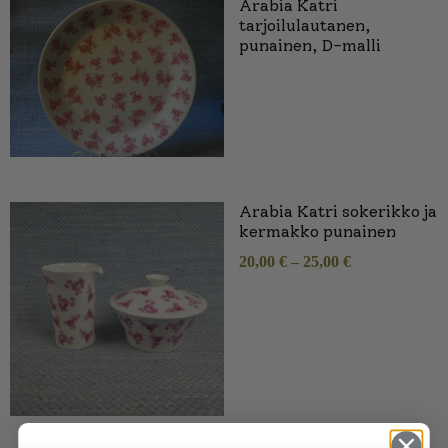
Arabia Katri
tarjoilulautanen,
punainen, D-malli
Arabia Katri sokerikko ja
kermakko punainen
20,00
€
–
25,00
€