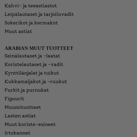
Kahvi- ja teeastiastot
Leipälautaset ja tarjoiluvadit
Sokerikot ja kermakot
Muut astiat
ARABIAN MUUT TUOTTEET
Seinälautaset ja -laatat
Koristelautaset ja -vadit
Kynttilänjalat ja tuikut
Kukkamaljakot ja -ruukut
Purkit ja purnukat
Figuurit
Muumituotteet
Lasten astiat
Muut koriste-esineet
Irtokannet