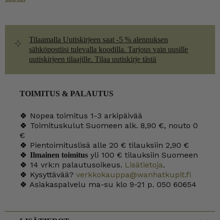
Tilaamalla Uutiskirjeen saat -5 % alennuksen
sähköpostiisi tulevalla koodilla. Tarjous vain uusille
uutiskirjeen tilaajille. Tilaa uutiskirje tästä
TOIMITUS & PALAUTUS
🍀 Nopea toimitus 1-3 arkipäivää
🍀 Toimituskulut Suomeen alk. 8,90 €, nouto 0
€
🍀 Pientoimituslisä alle 20 € tilauksiin 2,90 €
🍀
yli 100 € tilauksiin Suomeen
Ilmainen toimitus
🍀 14 vrk:n palautusoikeus.
Lisätietoja
.
🍀 Kysyttävää?
verkkokauppa@wanhatkupit.fi
🍀 Asiakaspalvelu ma-su klo 9-21 p. 050 60654