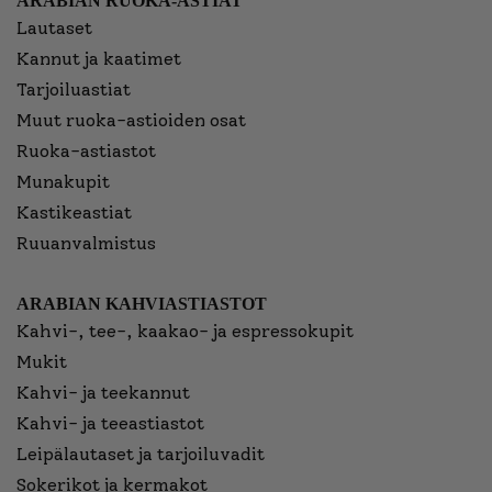
ARABIAN RUOKA-ASTIAT
Lautaset
Kannut ja kaatimet
Tarjoiluastiat
Muut ruoka-astioiden osat
Ruoka-astiastot
Munakupit
Kastikeastiat
Ruuanvalmistus
ARABIAN KAHVIASTIASTOT
Kahvi-, tee-, kaakao- ja espressokupit
Mukit
Kahvi- ja teekannut
Kahvi- ja teeastiastot
Leipälautaset ja tarjoiluvadit
Sokerikot ja kermakot