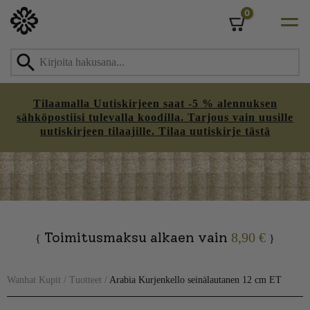
0
Cart
Tilaamalla Uutiskirjeen saat -5 % alennuksen
sähköpostiisi tulevalla koodilla. Tarjous vain uusille
uutiskirjeen tilaajille. Tilaa uutiskirje tästä
Skip
to
content
Toimitusmaksu alkaen vain
8,90 €
{
}
Wanhat Kupit
/
Tuotteet
/
Arabia Kurjenkello seinälautanen 12 cm ET