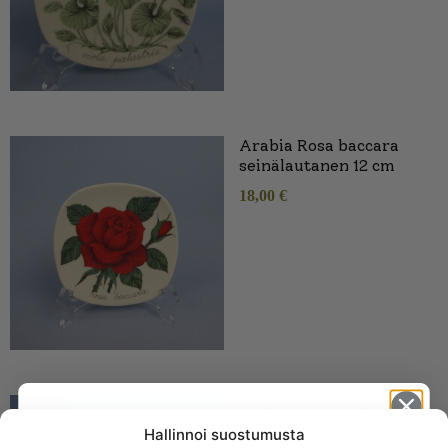
Arabia Rosa baccara
seinälautanen 12 cm
18,00
€
Arabia Päivänkakkara
chrysanthemum
Hallinnoi suostumusta
leucanthemum