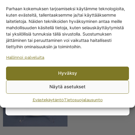
seinälautanen 12 cm
Parhaan kokemuksen tarjoamiseksi käytämme teknologioita,
36,00
€
kuten evästeitä, tallentaaksemme ja/tai käyttääksemme
Get -5%
laitetietoja. Näiden tekniikoiden hyväksyminen antaa meille
off?
mahdollisuuden käsitellä tietoja, kuten selauskäyttäytymistä
tai yksilöllisiä tunnuksia tällä sivustolla. Suostumuksen
jättäminen tai peruuttaminen voi vaikuttaa haitallisesti
Yes! I want the discount
tiettyihin ominaisuuksiin ja toimintoihin.
Hallinnoi palveluita
No, I’ll pay full price
Arabia Puna-apila
seinälautanen 12 cm ET
Hyväksy
By subscribing to the newsletter, you consent to receiving messages from
36,00
€
Wanhojen kuppien and confirm that you have read and accepted
the
Näytä asetukset
privacy policy.
Evästekäytäntö
Tietosuojalausunto