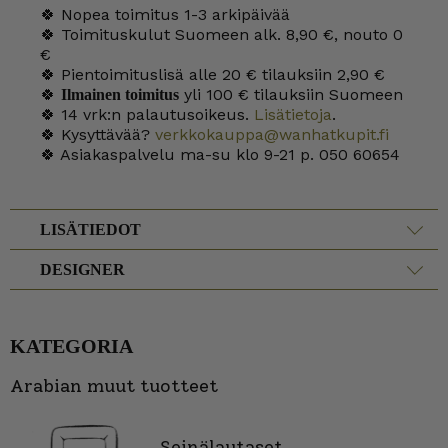
🍀 Nopea toimitus 1-3 arkipäivää
🍀 Toimituskulut Suomeen alk. 8,90 €, nouto 0
€
🍀 Pientoimituslisä alle 20 € tilauksiin 2,90 €
🍀
yli 100 € tilauksiin Suomeen
Ilmainen toimitus
🍀 14 vrk:n palautusoikeus.
Lisätietoja
.
🍀 Kysyttävää?
verkkokauppa@wanhatkupit.fi
🍀 Asiakaspalvelu ma-su klo 9-21 p. 050 60654
LISÄTIEDOT
DESIGNER
KATEGORIA
Arabian muut tuotteet
Seinälautaset