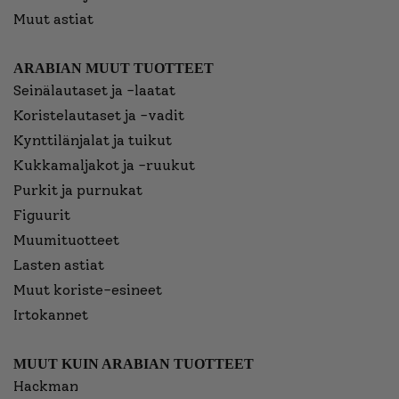
Muut astiat
ARABIAN MUUT TUOTTEET
Seinälautaset ja -laatat
Koristelautaset ja -vadit
Kynttilänjalat ja tuikut
Kukkamaljakot ja -ruukut
Purkit ja purnukat
Figuurit
Muumituotteet
Lasten astiat
Muut koriste-esineet
Irtokannet
MUUT KUIN ARABIAN TUOTTEET
Hackman