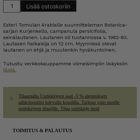
Arabia
Lisää ostoskoriin
Kurjenkello
seinälautanen
12
cm
Esteri Tomulan Arabialle suunnitteleman Botanica-
ET
määrä
sarjan Kurjenkello, campanula persicifolia,
seinälautanen. Lautanen oli tuotannossa v. 1982-83.
Lautasen halkaisija on 12 cm. Myynnissä olevat
lautanen on ehjä ja muutenkin hyväkuntoinen.
Tutustu verkkokauppamme viimeisimpiin lisäyksiin
tästä.
Tilaamalla Uutiskirjeen saat -5 % alennuksen
sähköpostiisi tulevalla koodilla. Tarjous vain uusille
uutiskirjeen tilaajille. Tilaa uutiskirje tästä
TOIMITUS & PALAUTUS