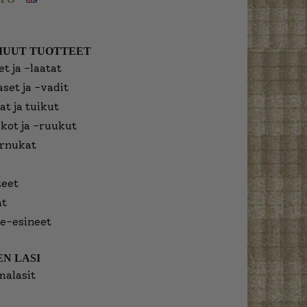
MUUT TUOTTEET
t ja -laatat
aset ja -vadit
at ja tuikut
kot ja -ruukut
urnukat
eet
at
e-esineet
N LASI
malasit