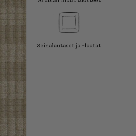
Arabian muut tuotteet
Seinälautaset ja -laatat