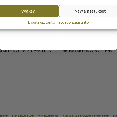
Hyväksy
Näytä asetukset
By subscribing to the newsletter, you consent to receiving messages from
Wanhojen kuppien and confirm that you have read and accepted
the
Evästekäytäntö
Tietosuojalausunto
privacy policy.
ia Hehkuva hetki
Arabia Tulppaanit
älaatta 31 x 29 cm HLS
seinälaatta 31x29 cm 
EET
UUSIMMAT
TOIMITUS
ASIAKASKOKEMUKSET
I