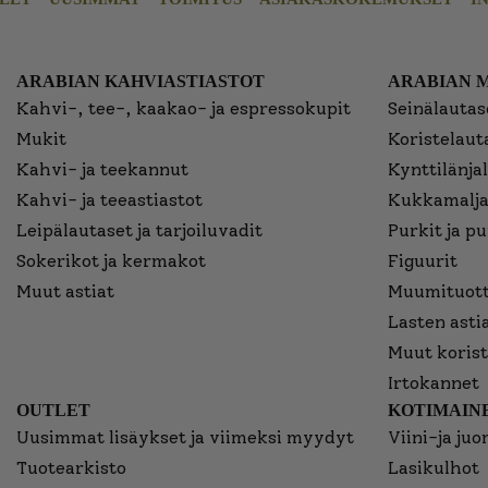
ARABIAN KAHVIASTIASTOT
ARABIAN 
Kahvi-, tee-, kaakao- ja espressokupit
Seinälautase
Mukit
Koristelaut
Kahvi- ja teekannut
Kynttilänjal
Kahvi- ja teeastiastot
Kukkamalja
Leipälautaset ja tarjoiluvadit
Purkit ja p
Sokerikot ja kermakot
Figuurit
Muut astiat
Muumituott
Lasten asti
Muut korist
Irtokannet
OUTLET
KOTIMAINE
Uusimmat lisäykset ja viimeksi myydyt
Viini-ja juo
Tuotearkisto
Lasikulhot