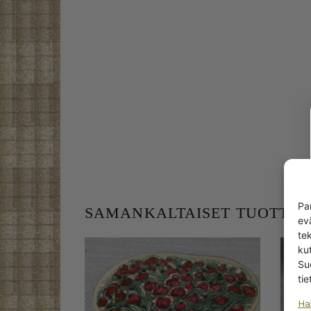
Pa
SAMANKALTAISET TUOTTEE
ev
te
kut
Su
tie
Ha