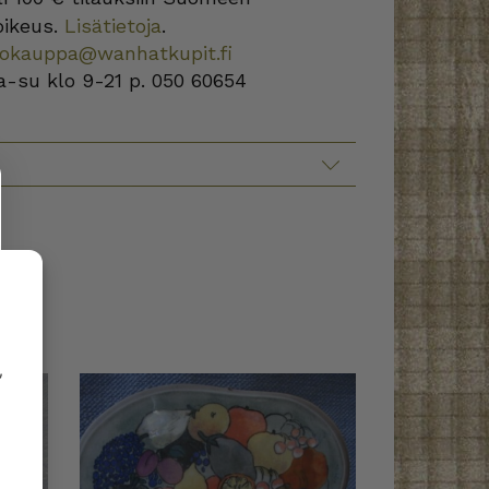
oikeus.
Lisätietoja
.
kokauppa@wanhatkupit.fi
a-su klo 9-21 p. 050 60654
,