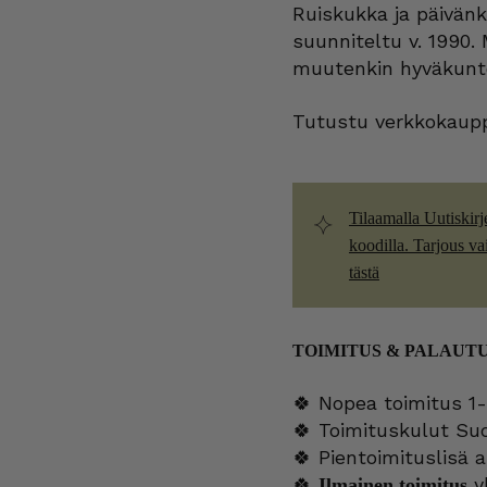
cm
Ruiskukka ja päivänk
HLS
määrä
suunniteltu v. 1990. 
muutenkin hyväkunt
Tutustu verkkokaupp
Tilaamalla Uutiskirj
koodilla. Tarjous vain
tästä
TOIMITUS & PALAUT
🍀 Nopea toimitus 1-
🍀 Toimituskulut Su
🍀 Pientoimituslisä a
🍀
yl
Ilmainen toimitus