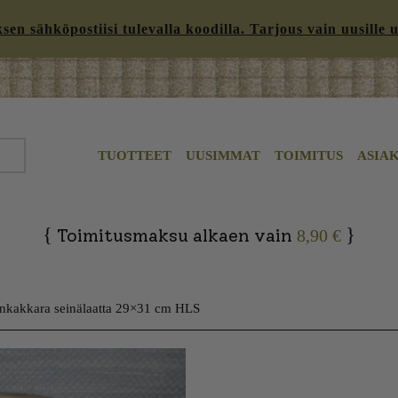
n sähköpostiisi tulevalla koodilla. Tarjous vain uusille uut
TUOTTEET
UUSIMMAT
TOIMITUS
ASIA
{
}
Toimitusmaksu alkaen vain
8,90 €
änkakkara seinälaatta 29×31 cm HLS