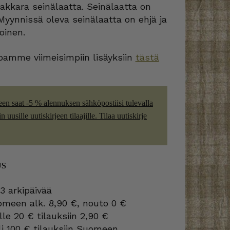
akkara seinälaatta. Seinälaatta on
Myynnissä oleva seinälaatta on ehjä ja
oinen.
amme viimeisimpiin lisäyksiin
tästä
een saat -5 % alennuksen sähköpostiisi tulevalla
 uusille uutiskirjeen tilaajille. Tilaa uutiskirje
US
3 arkipäivää
omeen alk. 8,90 €, nouto 0 €
lle 20 € tilauksiin 2,90 €
i 100 € tilauksiin Suomeen