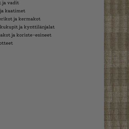
 ja vadit
ja kaatimet
erikot ja kermakot
kukupit ja kynttilänjalat
jakot ja koriste-esineet
otteet