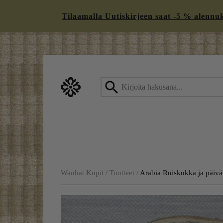
Tilaamalla Uutiskirjeen saat -5 % alennukse
Skip
to
content
Wanhat Kupit
/
Tuotteet
/
Arabia Ruiskukka ja päiv