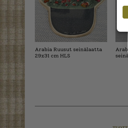
Arabia Ruusut seinälaatta
Arab
29x31 cm HLS
sein
TUOTT