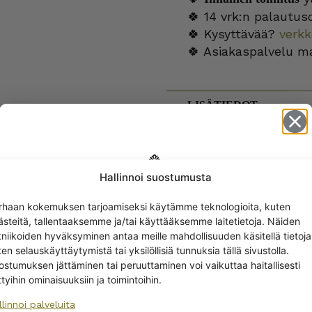
🍀 14 vrk:n palautus
🍀 Kysyttävää?
verk
🍀 Asiakaspalvelu m
LISÄTIEDOT
Hallinnoi suostumusta
Get -5%
rhaan kokemuksen tarjoamiseksi käytämme teknologioita, kuten
off?
T
ästeitä, tallentaaksemme ja/tai käyttääksemme laitetietoja. Näiden
kniikoiden hyväksyminen antaa meille mahdollisuuden käsitellä tietoja
en selauskäyttäytymistä tai yksilöllisiä tunnuksia tällä sivustolla.
Yes! I want the discount
ostumuksen jättäminen tai peruuttaminen voi vaikuttaa haitallisesti
ttyihin ominaisuuksiin ja toimintoihin.
llinnoi palveluita
No, I’ll pay full price