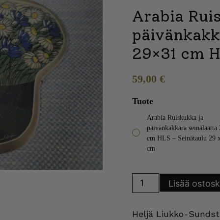
Arabia Rui
päivänkakk
29×31 cm 
59,00
€
Tuote
Arabia Ruiskukka ja
päivänkakkara seinälaatta
cm HLS – Seinätaulu 29 
cm
Arabia
Lisää ostosk
Ruiskukka
ja
päivänkakkara
seinälaatta
Heljä Liukko-Sundst
29x31