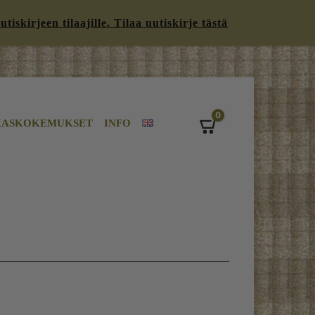
iskirjeen tilaajille. Tilaa uutiskirje tästä
0
KASKOKEMUKSET
INFO
Cart