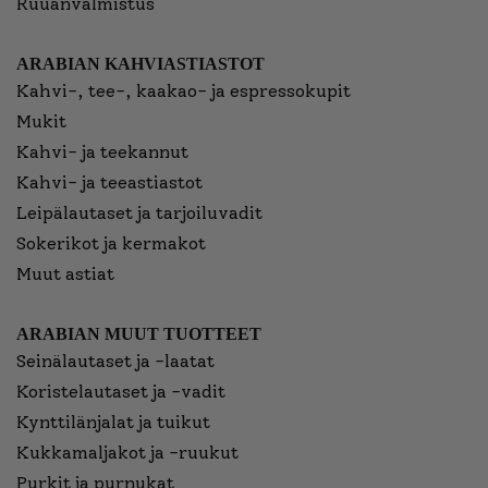
Ruuanvalmistus
ARABIAN KAHVIASTIASTOT
Kahvi-, tee-, kaakao- ja espressokupit
Mukit
Kahvi- ja teekannut
Kahvi- ja teeastiastot
Leipälautaset ja tarjoiluvadit
Sokerikot ja kermakot
Muut astiat
ARABIAN MUUT TUOTTEET
Seinälautaset ja -laatat
Koristelautaset ja -vadit
Kynttilänjalat ja tuikut
Kukkamaljakot ja -ruukut
Purkit ja purnukat