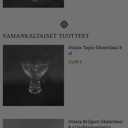
SAMANKALTAISET TUOTTEET
Iittala Tapio liköörilasi 9
cl
13,00
€
Iittala Briljant liköörilasi
8 cl hohtomaalattu