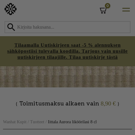
0
Cart
Tilaamalla Uutiskirjeen saat -5 % alennuksen
sähköpostiisi tulevalla koodilla. Tarjous vain uusille
uutiskirjeen tilaajille. Tilaa uutiskirje tästä
Skip
to
content
Toimitusmaksu alkaen vain
8,90 €
{
}
Wanhat Kupit
/
Tuotteet
/
Iittala Aurora liköörilasi 8 cl