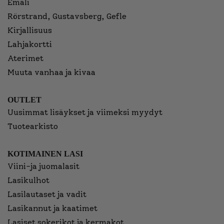
Emali
Rörstrand, Gustavsberg, Gefle
Kirjallisuus
Lahjakortti
Aterimet
Muuta vanhaa ja kivaa
OUTLET
Uusimmat lisäykset ja viimeksi myydyt
Tuotearkisto
KOTIMAINEN LASI
Viini-ja juomalasit
Lasikulhot
Lasilautaset ja vadit
Lasikannut ja kaatimet
Lasiset sokerikot ja kermakot