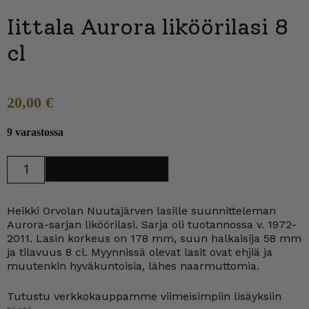
Iittala Aurora liköörilasi 8
cl
20,00
€
9 varastossa
Iittala
Lisää ostoskoriin
Aurora
liköörilasi
8
cl
Heikki Orvolan Nuutajärven lasille suunnitteleman
määrä
Aurora-sarjan liköörilasi. Sarja oli tuotannossa v. 1972-
2011. Lasin korkeus on 178 mm, suun halkaisija 58 mm
ja tilavuus 8 cl. Myynnissä olevat lasit ovat ehjiä ja
muutenkin hyväkuntoisia, lähes naarmuttomia.
Tutustu verkkokauppamme viimeisimpiin lisäyksiin