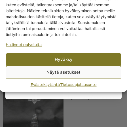
kuten evästeitä, tallentaaksemme ja/tai käyttääksemme
Get -5%
laitetietoja. Näiden tekniikoiden hyväksyminen antaa meille
off?
mahdollisuuden käsitellä tietoja, kuten selauskäyttäytymistä
Nuutajärvi Aurora
tai yksilöllisiä tunnuksia tällä sivustolla. Suostumuksen
kynttilänjalka 245 mm
jättäminen tai peruuttaminen voi vaikuttaa haitallisesti
Yes! I want the discount
tiettyihin ominaisuuksiin ja toimintoihin.
Hallinnoi palveluita
No, I’ll pay full price
Hyväksy
By subscribing to the newsletter, you consent to receiving messages from
Wanhojen kuppien and confirm that you have read and accepted
the
Näytä asetukset
privacy policy.
Evästekäytäntö
Tietosuojalausunto
Iittala Aurora
kynttilänjalka 185 mm