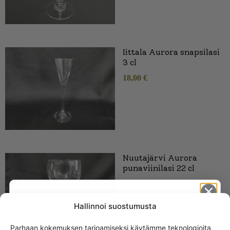
Iittala Aurora snapsilasi
3 cl
18,00
€
Nuutajärvi Aurora
punaviinilasi 22 cl
Hallinnoi suostumusta
Parhaan kokemuksen tarjoamiseksi käytämme teknologioita,