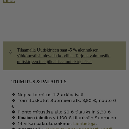
tästä.
Tilaamalla Uutiskirjeen saat -5 % alennuksen
sähköpostiisi tulevalla koodilla. Tarjous vain uusille
uutiskirjeen tilaajille. Tilaa uutiskirje tästä
TOIMITUS & PALAUTUS
🍀 Nopea toimitus 1-3 arkipäivää
🍀 Toimituskulut Suomeen alk. 8,90 €, nouto 0
€
🍀 Pientoimituslisä alle 20 € tilauksiin 2,90 €
🍀
yli 100 € tilauksiin Suomeen
Ilmainen toimitus
🍀 14 vrk:n palautusoikeus.
Lisätietoja
.