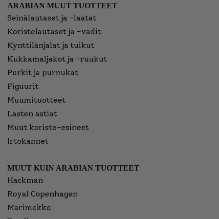
ARABIAN MUUT TUOTTEET
Seinälautaset ja -laatat
Koristelautaset ja -vadit
Kynttilänjalat ja tuikut
Kukkamaljakot ja -ruukut
Purkit ja purnukat
Figuurit
Muumituotteet
Lasten astiat
Muut koriste-esineet
Irtokannet
MUUT KUIN ARABIAN TUOTTEET
Hackman
Royal Copenhagen
Marimekko