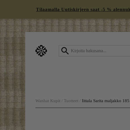
Tilaamalla Uutiskirjeen saat -5 % alennukse
Skip
to
content
Wanhat Kupit
/
Tuotteet
/
Iittala Sarita maljakko 18