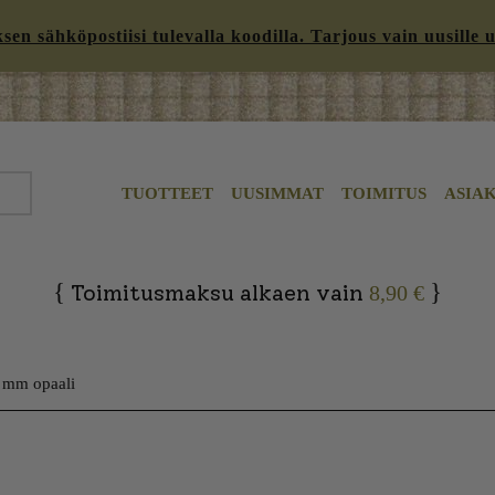
n sähköpostiisi tulevalla koodilla. Tarjous vain uusille uut
TUOTTEET
UUSIMMAT
TOIMITUS
ASIA
{
}
Toimitusmaksu alkaen vain
8,90 €
5 mm opaali