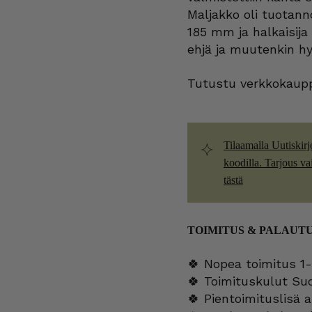
Maljakko oli tuotann
185 mm ja halkaisij
ehjä ja muutenkin h
Tutustu verkkokaupp
Tilaamalla Uutiskirj
koodilla. Tarjous vain
tästä
TOIMITUS & PALAUT
🍀 Nopea toimitus 1-
🍀 Toimituskulut Su
🍀 Pientoimituslisä a