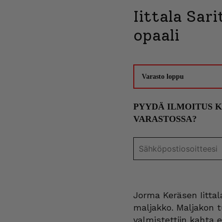
Iittala Sar
opaali
Varasto loppu
PYYDÄ ILMOITUS 
VARASTOSSA?
Jorma Keräsen Iittal
maljakko. Maljakon t
valmistettiin kahta e