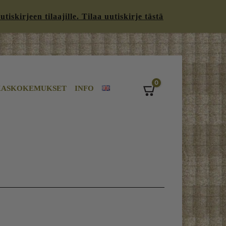
iskirjeen tilaajille. Tilaa uutiskirje tästä
0
KASKOKEMUKSET
INFO
Cart