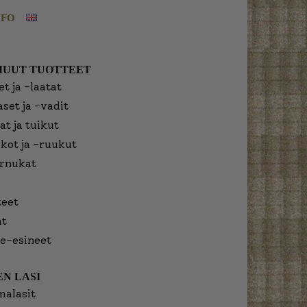
NFO
MUUT TUOTTEET
t ja -laatat
aset ja -vadit
at ja tuikut
kot ja -ruukut
urnukat
eet
at
e-esineet
N LASI
malasit