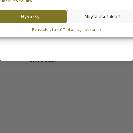
llinnoi palveluita
No, I’ll pay full price
Hyväksy
Näytä asetukset
By subscribing to the newsletter, you consent to receiving messages from
Wanhojen kuppien and confirm that you have read and accepted
the
Evästekäytäntö
Tietosuojalausunto
privacy policy.
Iittala Aava maljakko 120
mm opaali