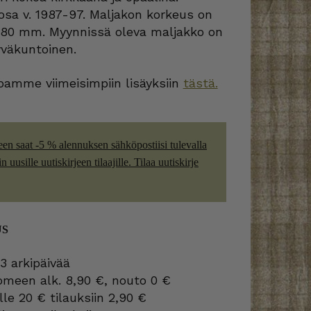
osa v. 1987-97. Maljakon korkeus on
a 80 mm. Myynnissä oleva maljakko on
yväkuntoinen.
amme viimeisimpiin lisäyksiin
tästä.
een saat -5 % alennuksen sähköpostiisi tulevalla
 uusille uutiskirjeen tilaajille. Tilaa uutiskirje
US
3 arkipäivää
omeen alk. 8,90 €, nouto 0 €
lle 20 € tilauksiin 2,90 €