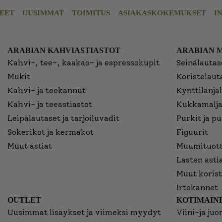
EET
UUSIMMAT
TOIMITUS
ASIAKASKOKEMUKSET
I
ARABIAN KAHVIASTIASTOT
ARABIAN 
Kahvi-, tee-, kaakao- ja espressokupit
Seinälautase
Mukit
Koristelaut
Kahvi- ja teekannut
Kynttilänjal
Kahvi- ja teeastiastot
Kukkamalja
Leipälautaset ja tarjoiluvadit
Purkit ja p
Sokerikot ja kermakot
Figuurit
Muut astiat
Muumituott
Lasten asti
Muut korist
Irtokannet
OUTLET
KOTIMAINE
Uusimmat lisäykset ja viimeksi myydyt
Viini-ja juo