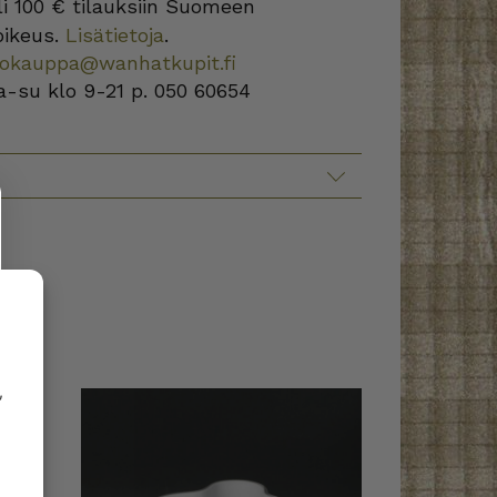
i 100 € tilauksiin Suomeen
oikeus.
Lisätietoja
.
kokauppa@wanhatkupit.fi
a-su klo 9-21 p. 050 60654
,