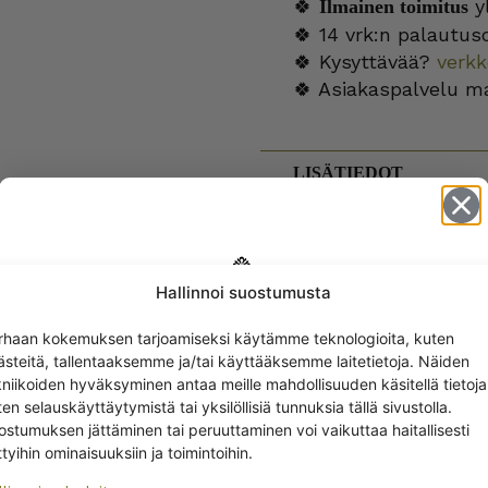
🍀
yl
Ilmainen toimitus
🍀 14 vrk:n palautus
🍀 Kysyttävää?
verk
🍀 Asiakaspalvelu m
LISÄTIEDOT
Hallinnoi suostumusta
Get -5%
rhaan kokemuksen tarjoamiseksi käytämme teknologioita, kuten
T
off?
ästeitä, tallentaaksemme ja/tai käyttääksemme laitetietoja. Näiden
kniikoiden hyväksyminen antaa meille mahdollisuuden käsitellä tietoja
en selauskäyttäytymistä tai yksilöllisiä tunnuksia tällä sivustolla.
Yes! I want the discount
ostumuksen jättäminen tai peruuttaminen voi vaikuttaa haitallisesti
ttyihin ominaisuuksiin ja toimintoihin.