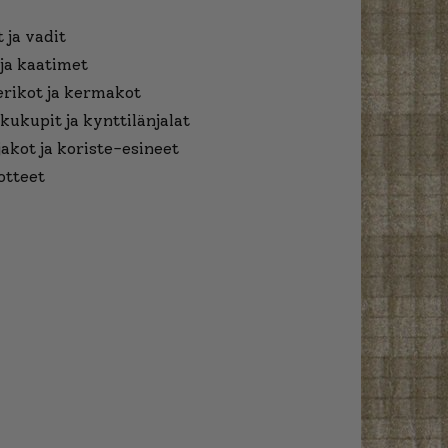
 ja vadit
ja kaatimet
erikot ja kermakot
kukupit ja kynttilänjalat
jakot ja koriste-esineet
otteet