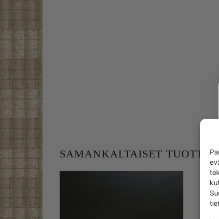
Pa
SAMANKALTAISET TUOTTEE
ev
te
kut
Su
tie