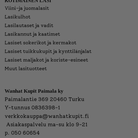
KOTIMAINEN LASI
Viini-ja juomalasit
Lasikulhot
Lasilautaset ja vadit
Lasikannut ja kaatimet
Lasiset sokerikot ja kermakot
Lasiset tuikkukupit ja kynttilänjalat
Lasiset maljakot ja koriste-esineet
Muut lasituotteet
Wanhat Kupit Paimala ky
Paimalantie 369 20460 Turku
Y-tunnus 0836398-1
verkkokauppa@wanhatkupit.fi
Asiakaspalvelu ma-su klo 9-21
p. 050 60654