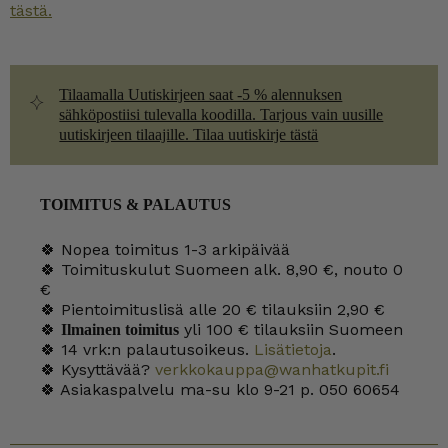
tästä.
Tilaamalla Uutiskirjeen saat -5 % alennuksen
sähköpostiisi tulevalla koodilla. Tarjous vain uusille
uutiskirjeen tilaajille. Tilaa uutiskirje tästä
TOIMITUS & PALAUTUS
🍀 Nopea toimitus 1-3 arkipäivää
🍀 Toimituskulut Suomeen alk. 8,90 €, nouto 0
€
🍀 Pientoimituslisä alle 20 € tilauksiin 2,90 €
🍀
yli 100 € tilauksiin Suomeen
Ilmainen toimitus
🍀 14 vrk:n palautusoikeus.
Lisätietoja
.
🍀 Kysyttävää?
verkkokauppa@wanhatkupit.fi
🍀 Asiakaspalvelu ma-su klo 9-21 p. 050 60654