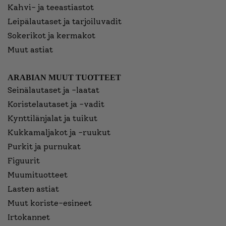
Kahvi- ja teeastiastot
Leipälautaset ja tarjoiluvadit
Sokerikot ja kermakot
Muut astiat
ARABIAN MUUT TUOTTEET
Seinälautaset ja -laatat
Koristelautaset ja -vadit
Kynttilänjalat ja tuikut
Kukkamaljakot ja -ruukut
Purkit ja purnukat
Figuurit
Muumituotteet
Lasten astiat
Muut koriste-esineet
Irtokannet