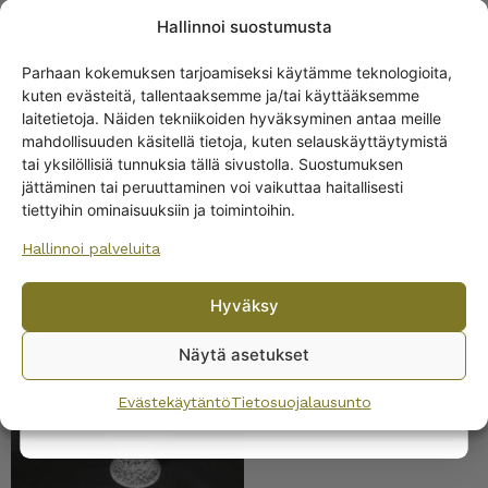
Hallinnoi suostumusta
Parhaan kokemuksen tarjoamiseksi käytämme teknologioita,
kuten evästeitä, tallentaaksemme ja/tai käyttääksemme
Get -5%
laitetietoja. Näiden tekniikoiden hyväksyminen antaa meille
Iittala Ultima Thule
off?
mahdollisuuden käsitellä tietoja, kuten selauskäyttäytymistä
kolpakko 45 cl
tai yksilöllisiä tunnuksia tällä sivustolla. Suostumuksen
jättäminen tai peruuttaminen voi vaikuttaa haitallisesti
Yes! I want the discount
tiettyihin ominaisuuksiin ja toimintoihin.
Hallinnoi palveluita
No, I’ll pay full price
Hyväksy
By subscribing to the newsletter, you consent to receiving messages from
Wanhojen kuppien and confirm that you have read and accepted
the
Iittala Ultima Thule
Näytä asetukset
privacy policy.
jalallinen punaviinilasi 23
cl
Evästekäytäntö
Tietosuojalausunto