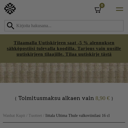
0
Cart
Tilaamalla Uutiskirjeen saat -5 % alennuksen
sähköpostiisi tulevalla koodilla. Tarjous vain uusille
uutiskirjeen tilaajille. Tilaa uutiskirje tästä
Skip
to
content
Toimitusmaksu alkaen vain
8,90 €
{
}
Wanhat Kupit
/
Tuotteet
/
Iittala Ultima Thule valkoviinilasi 16 cl