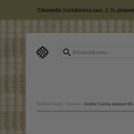
Tilaamalla Uutiskirjeen saat -5 % alennukse
Skip
to
content
Wanhat Kupit
/
Tuotteet
/
Arabia Carelia lautaset 60