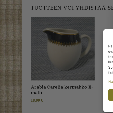
TUOTTEEN VOI YHDISTÄÄ 
Pa
ev
te
kut
Su
tie
Ha
Arabia Carelia kermakko X-
malli
18,00
€