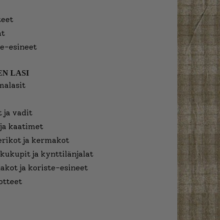
eet
at
e-esineet
N LASI
malasit
 ja vadit
ja kaatimet
erikot ja kermakot
kukupit ja kynttilänjalat
jakot ja koriste-esineet
otteet