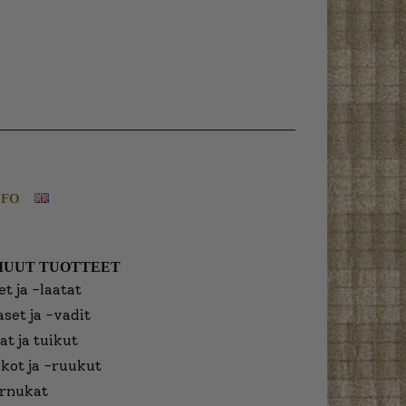
NFO
MUUT TUOTTEET
t ja -laatat
aset ja -vadit
at ja tuikut
kot ja -ruukut
urnukat