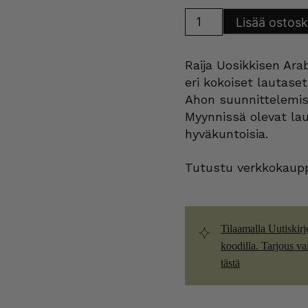
Arabia
Lisää ostosk
Carelia
lautaset
60-
luku
Raija Uosikkisen Ara
määrä
eri kokoiset lautaset
Ahon suunnittelemiss
Myynnissä olevat lau
hyväkuntoisia.
Tutustu verkkokaupp
Tilaamalla Uutiskirj
koodilla. Tarjous vain
tästä