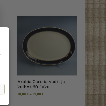
,
Arabia Carelia vadit ja
kulhot 60-luku
18,00
€
–
29,00
€