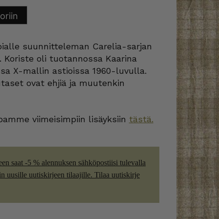
oriin
bialle suunnitteleman Carelia-sarjan
. Koriste oli tuotannossa Kaarina
a X-mallin astioissa 1960-luvulla.
taset ovat ehjiä ja muutenkin
amme viimeisimpiin lisäyksiin
tästä.
een saat -5 % alennuksen sähköpostiisi tulevalla
 uusille uutiskirjeen tilaajille. Tilaa uutiskirje