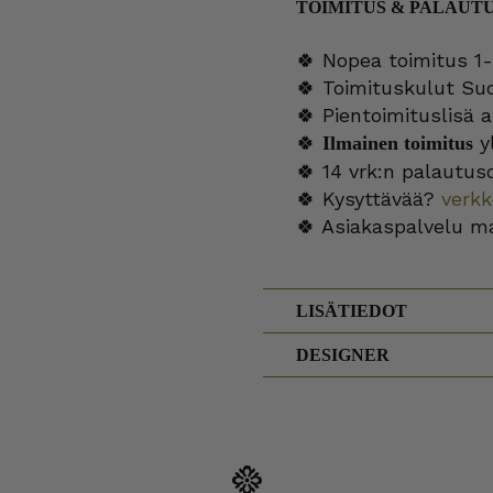
TOIMITUS & PALAUT
🍀 Nopea toimitus 1-
🍀 Toimituskulut Su
🍀 Pientoimituslisä a
🍀
yl
Ilmainen toimitus
🍀 14 vrk:n palautus
🍀 Kysyttävää?
verk
🍀 Asiakaspalvelu m
LISÄTIEDOT
DESIGNER