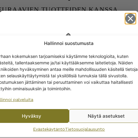
SEURAAVIEN TUOTTEIDEN KANSSA
Hallinnoi suostumusta
Get -5%
rhaan kokemuksen tarjoamiseksi käytämme teknologioita, kuten
off?
ästeitä, tallentaaksemme ja/tai käyttääksemme laitetietoja. Näiden
kniikoiden hyväksyminen antaa meille mahdollisuuden käsitellä tietoja
en selauskäyttäytymistä tai yksilöllisiä tunnuksia tällä sivustolla.
Yes! I want the discount
ostumuksen jättäminen tai peruuttaminen voi vaikuttaa haitallisesti
ttyihin ominaisuuksiin ja toimintoihin.
llinnoi palveluita
No, I’ll pay full price
Hyväksy
Näytä asetukset
By subscribing to the newsletter, you consent to receiving messages from
Wanhojen kuppien and confirm that you have read and accepted
the
Evästekäytäntö
Tietosuojalausunto
privacy policy.