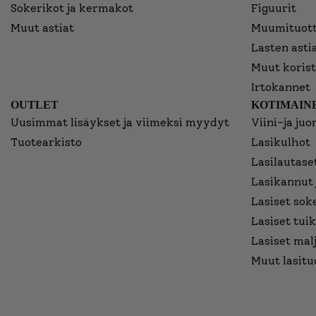
Sokerikot ja kermakot
Figuurit
Muut astiat
Muumituott
Lasten asti
Muut korist
Irtokannet
OUTLET
KOTIMAINE
Uusimmat lisäykset ja viimeksi myydyt
Viini-ja juo
Tuotearkisto
Lasikulhot
Lasilautaset
Lasikannut 
Lasiset sok
Lasiset tuik
Lasiset mal
Muut lasitu