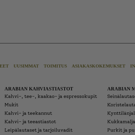
EET
UUSIMMAT
TOIMITUS
ASIAKASKOKEMUKSET
I
ARABIAN KAHVIASTIASTOT
ARABIAN 
Kahvi-, tee-, kaakao- ja espressokupit
Seinälautase
Mukit
Koristelaut
Kahvi- ja teekannut
Kynttilänjal
Kahvi- ja teeastiastot
Kukkamalja
Leipälautaset ja tarjoiluvadit
Purkit ja p