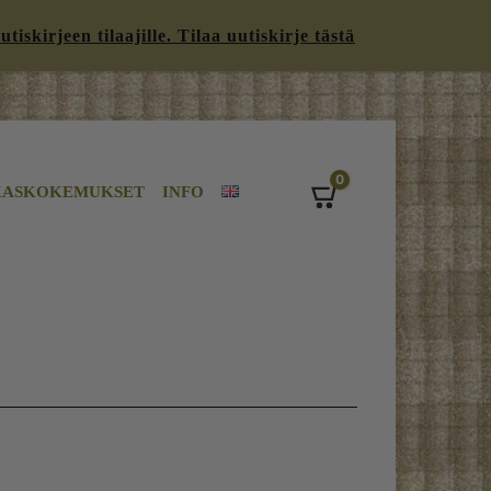
iskirjeen tilaajille. Tilaa uutiskirje tästä
0
KASKOKEMUKSET
INFO
Cart