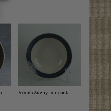
a
Arabia Savoy lautaset