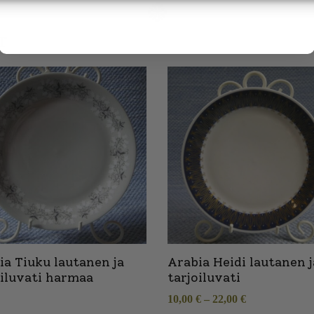
T
ia Tiuku lautanen ja
Arabia Heidi lautanen j
oiluvati harmaa
tarjoiluvati
10,00
€
–
22,00
€