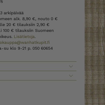
US
3 arkipäivää
omeen alk. 8,90 €, nouto 0 €
lle 20 € tilauksiin 2,90 €
i 100 € tilauksiin Suomeen
oikeus.
Lisätietoja
.
kokauppa@wanhatkupit.fi
a-su klo 9-21 p. 050 60654