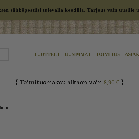
n sähköpostiisi tulevalla koodilla. Tarjous vain uusille uut
TUOTTEET
UUSIMMAT
TOIMITUS
ASIA
{
}
Toimitusmaksu alkaen vain
8,90 €
-luku