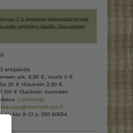
een saat -5 % alennuksen sähköpostiisi tulevalla
 uusille uutiskirjeen tilaajille. Tilaa uutiskirje
US
3 arkipäivää
omeen alk. 8,90 €, nouto 0 €
lle 20 € tilauksiin 2,90 €
i 100 € tilauksiin Suomeen
oikeus.
Lisätietoja
.
kokauppa@wanhatkupit.fi
a-su klo 9-21 p. 050 60654