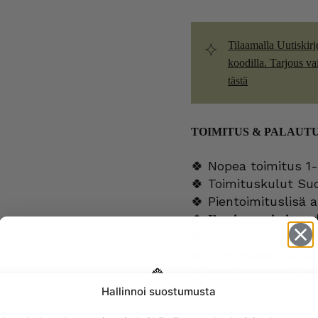
Tilaamalla Uutiskirj
koodilla. Tarjous vain
tästä
TOIMITUS & PALAUT
🍀 Nopea toimitus 1-
🍀 Toimituskulut Su
🍀 Pientoimituslisä a
🍀
yl
Ilmainen toimitus
🍀 14 vrk:n palautus
🍀 Kysyttävää?
verk
🍀 Asiakaspalvelu m
Hallinnoi suostumusta
Get -5%