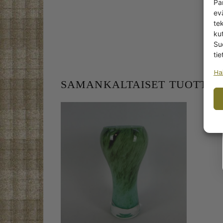
Pa
ev
te
kut
Su
tie
Ha
SAMANKALTAISET TUOTTEE