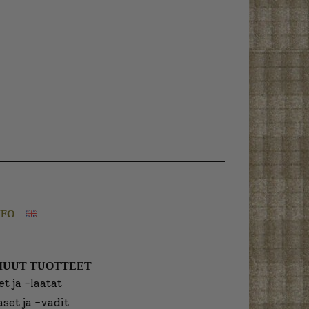
NFO
MUUT TUOTTEET
t ja -laatat
aset ja -vadit