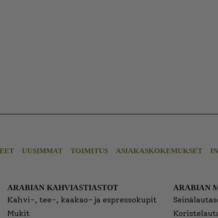
EET
UUSIMMAT
TOIMITUS
ASIAKASKOKEMUKSET
I
ARABIAN KAHVIASTIASTOT
ARABIAN 
Kahvi-, tee-, kaakao- ja espressokupit
Seinälautase
Mukit
Koristelaut