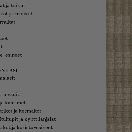
at ja tuikut
kot ja -ruukut
urnukat
eet
at
e-esineet
N LASI
malasit
 ja vadit
ja kaatimet
erikot ja kermakot
kukupit ja kynttilänjalat
jakot ja koriste-esineet