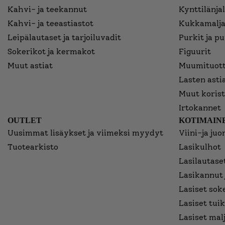
Kahvi- ja teekannut
Kynttilänjal
Kahvi- ja teeastiastot
Kukkamalja
Leipälautaset ja tarjoiluvadit
Purkit ja p
Sokerikot ja kermakot
Figuurit
Muut astiat
Muumituott
Lasten asti
Muut korist
Irtokannet
OUTLET
KOTIMAINE
Uusimmat lisäykset ja viimeksi myydyt
Viini-ja juo
Tuotearkisto
Lasikulhot
Lasilautaset
Lasikannut 
Lasiset sok
Lasiset tuik
Lasiset mal