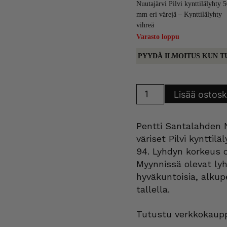
Nuutajärvi Pilvi kynttilälyhty 
mm eri värejä – Kynttilälyhty
vihreä
Varasto loppu
PYYDÄ ILMOITUS KUN T
Nuutajärvi
Lisää ostosk
Pilvi
kynttilälyhty
50
mm
Pentti Santalahden N
eri
värejä
väriset Pilvi kynttil
määrä
94. Lyhdyn korkeus 
Myynnissä olevat lyh
hyväkuntoisia, alkup
tallella.
Tutustu verkkokaupp