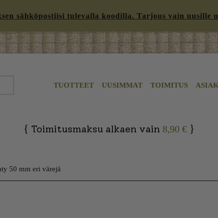
n sähköpostiisi tulevalla koodilla. Tarjous vain uusille uut
TUOTTEET
UUSIMMAT
TOIMITUS
ASIA
{
}
Toimitusmaksu alkaen vain
8,90 €
yhty 50 mm eri värejä