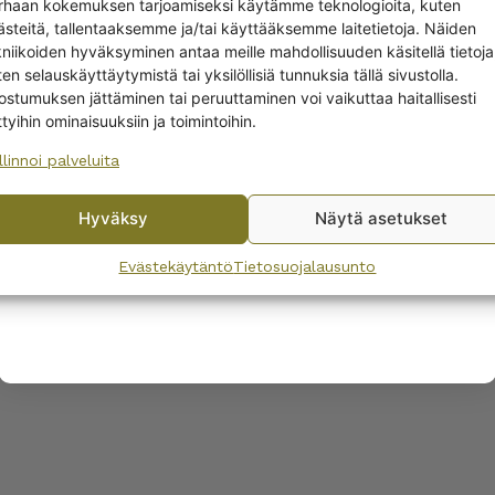
rhaan kokemuksen tarjoamiseksi käytämme teknologioita, kuten
off?
LISÄTIEDOT
ästeitä, tallentaaksemme ja/tai käyttääksemme laitetietoja. Näiden
kniikoiden hyväksyminen antaa meille mahdollisuuden käsitellä tietoja
en selauskäyttäytymistä tai yksilöllisiä tunnuksia tällä sivustolla.
Yes! I want the discount
ostumuksen jättäminen tai peruuttaminen voi vaikuttaa haitallisesti
ttyihin ominaisuuksiin ja toimintoihin.
llinnoi palveluita
No, I’ll pay full price
T
Hyväksy
Näytä asetukset
By subscribing to the newsletter, you consent to receiving messages from
Wanhojen kuppien and confirm that you have read and accepted
the
Evästekäytäntö
Tietosuojalausunto
privacy policy.