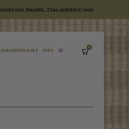
iskirjeen tilaajille. Tilaa uutiskirje tästä
0
KASKOKEMUKSET
INFO
Cart