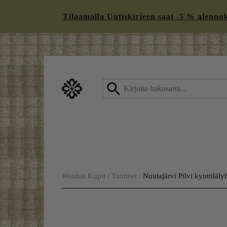
Tilaamalla Uutiskirjeen saat -5 % alennukse
Skip
to
content
Wanhat Kupit
/
Tuotteet
/
Nuutajärvi Pilvi kynttiläl