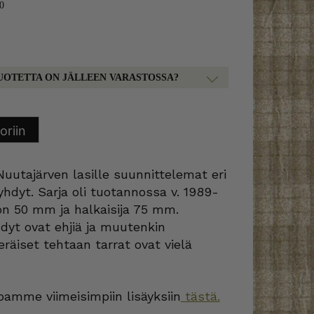
50
UOTETTA ON JÄLLEEN VARASTOSSA?
oriin
uutajärven lasille suunnittelemat eri
älyhdyt. Sarja oli tuotannossa v. 1989-
on 50 mm ja halkaisija 75 mm.
dyt ovat ehjiä ja muutenkin
eräiset tehtaan tarrat ovat vielä
amme viimeisimpiin lisäyksiin
tästä.