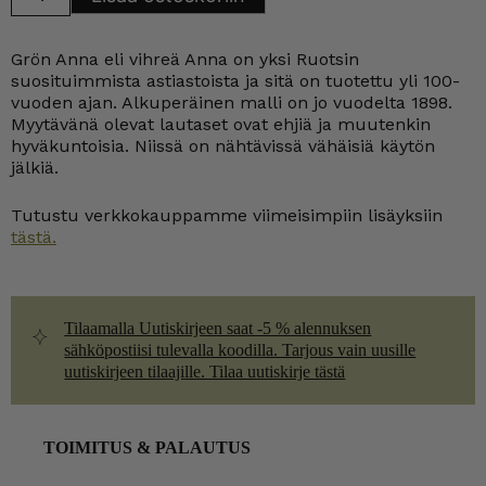
Anna
lautaset
18-
Grön Anna eli vihreä Anna on yksi Ruotsin
24
cm
suosituimmista astiastoista ja sitä on tuotettu yli 100-
määrä
vuoden ajan. Alkuperäinen malli on jo vuodelta 1898.
Myytävänä olevat lautaset ovat ehjiä ja muutenkin
hyväkuntoisia. Niissä on nähtävissä vähäisiä käytön
jälkiä.
Tutustu verkkokauppamme viimeisimpiin lisäyksiin
tästä.
Tilaamalla Uutiskirjeen saat -5 % alennuksen
sähköpostiisi tulevalla koodilla. Tarjous vain uusille
uutiskirjeen tilaajille. Tilaa uutiskirje tästä
TOIMITUS & PALAUTUS