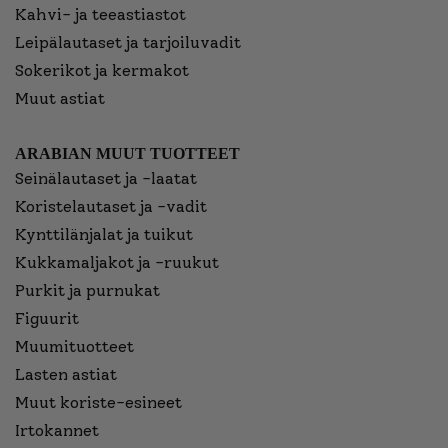
Kahvi- ja teeastiastot
Leipälautaset ja tarjoiluvadit
Sokerikot ja kermakot
Muut astiat
ARABIAN MUUT TUOTTEET
Seinälautaset ja -laatat
Koristelautaset ja -vadit
Kynttilänjalat ja tuikut
Kukkamaljakot ja -ruukut
Purkit ja purnukat
Figuurit
Muumituotteet
Lasten astiat
Muut koriste-esineet
Irtokannet