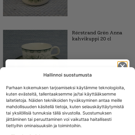
Rörstrand Grön Anna
kahvikuppi 20 cl
Hallinnoi suostumusta
Parhaan kokemuksen tarjoamiseksi käytämme teknologioita,
kuten evästeitä, tallentaaksemme ja/tai käyttääksemme
Get -5%
laitetietoja. Näiden tekniikoiden hyväksyminen antaa meille
off?
mahdollisuuden käsitellä tietoja, kuten selauskäyttäytymistä
tai yksilöllisiä tunnuksia tällä sivustolla. Suostumuksen
jättäminen tai peruuttaminen voi vaikuttaa haitallisesti
Yes! I want the discount
SAMANKALTAISET TUOTTEET
tiettyihin ominaisuuksiin ja toimintoihin.