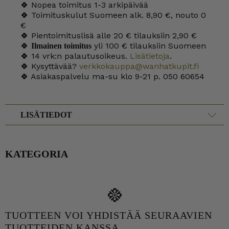
🍀 Nopea toimitus 1-3 arkipäivää
🍀 Toimituskulut Suomeen alk. 8,90 €, nouto 0
€
🍀 Pientoimituslisä alle 20 € tilauksiin 2,90 €
🍀
yli 100 € tilauksiin Suomeen
Ilmainen toimitus
🍀 14 vrk:n palautusoikeus.
Lisätietoja
.
🍀 Kysyttävää?
verkkokauppa@wanhatkupit.fi
🍀 Asiakaspalvelu ma-su klo 9-21 p. 050 60654
LISÄTIEDOT
KATEGORIA
TUOTTEEN VOI YHDISTÄÄ SEURAAVIEN
TUOTTEIDEN KANSSA