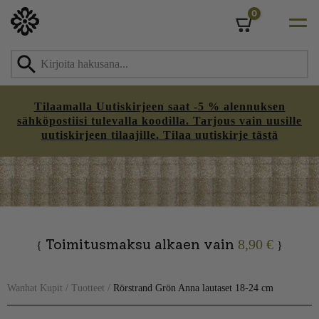
0
Cart
Tilaamalla Uutiskirjeen saat -5 % alennuksen
sähköpostiisi tulevalla koodilla. Tarjous vain uusille
uutiskirjeen tilaajille. Tilaa uutiskirje tästä
Skip
to
content
Toimitusmaksu alkaen vain
8,90 €
{
}
Wanhat Kupit
/
Tuotteet
/
Rörstrand Grön Anna lautaset 18-24 cm