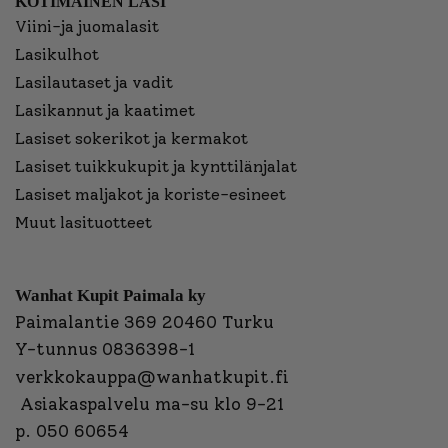
KOTIMAINEN LASI
Viini-ja juomalasit
Lasikulhot
Lasilautaset ja vadit
Lasikannut ja kaatimet
Lasiset sokerikot ja kermakot
Lasiset tuikkukupit ja kynttilänjalat
Lasiset maljakot ja koriste-esineet
Muut lasituotteet
Wanhat Kupit Paimala ky
Paimalantie 369 20460 Turku
Y-tunnus 0836398-1
verkkokauppa@wanhatkupit.fi
Asiakaspalvelu ma-su klo 9-21
p. 050 60654